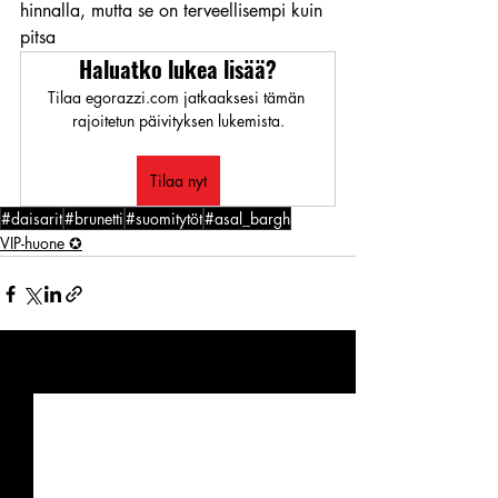
hinnalla, mutta se on terveellisempi kuin 
pitsa
Haluatko lukea lisää?
Tilaa egorazzi.com jatkaaksesi tämän 
rajoitetun päivityksen lukemista.
Tilaa nyt
#daisarit
#brunetti
#suomitytöt
#asal_bargh
VIP-huone ✪
Viimeisimmät päivitykset
Katso kaikki