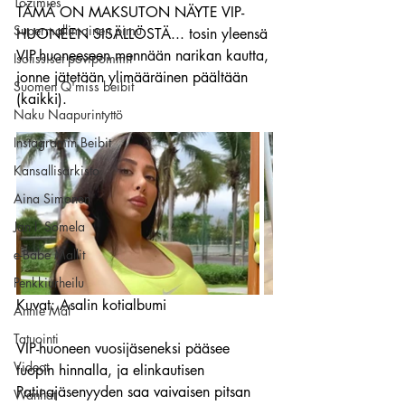
Tozimies
TÄMÄ ON MAKSUTON NÄYTE VIP-
Supermallimainen pimu
HUONEEN SISÄLLÖSTÄ... tosin yleensä 
VIP-huoneeseen mennään narikan kautta, 
Isotissiset povipommit
jonne jätetään ylimääräinen päältään 
Suomen Q'miss beibit
(kaikki).
Naku Naapurintyttö
Instagramin Beibit
Kansallisarkisto
Aina Simonen
Jan I. Somela
e-Babe Mallit
Penkkiurheilu
Kuvat: Asalin kotialbumi
Annie Mål
Tatuointi
VIP-huoneen vuosijäseneksi pääsee 
Videot
tuopin hinnalla, ja elinkautisen 
Patinajäsenyyden saa vaivaisen pitsan 
Wanhat