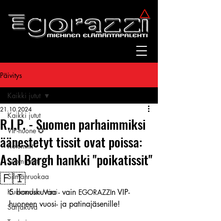
Päivitys
Kaikki jutut
21.10.2024
Kaikki jutut
R.I.P. - Suomen parhaimmiksi
VIP-huone ✪
äänestetyt tissit ovat poissa:
Kolumnit
Asal Bargh hankki ''poikatissit''
Suomitytöt
🇫🇮
Silmänruokaa
Kuukauden Mirri
5 bonuskuvaa - vain 
n VIP-
EGORAZZI
huoneen vuosi- ja patinajäsenille! 
Sarjakuva