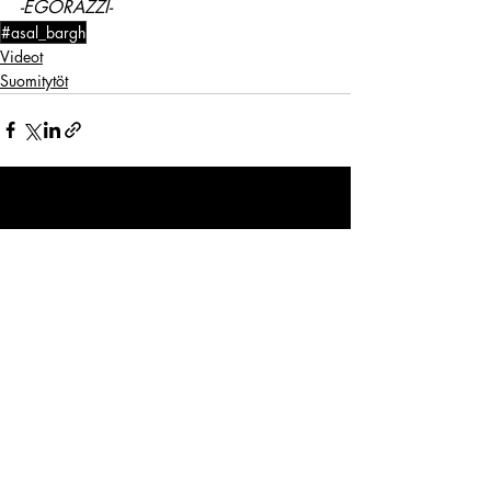
-EGORAZZI-
#asal_bargh
Videot
Suomitytöt
Viimeisimmät päivitykset
Katso kaikki