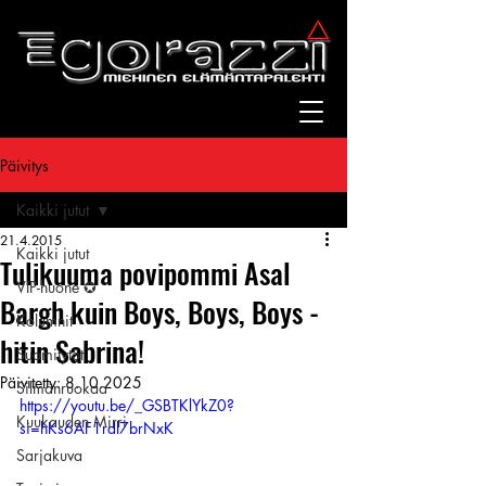
Päivitys
Kaikki jutut
21.4.2015
Kaikki jutut
Tulikuuma povipommi Asal
VIP-huone ✪
Bargh kuin Boys, Boys, Boys -
Kolumnit
hitin Sabrina!
Suomitytöt
Päivitetty:
8.10.2025
Silmänruokaa
https://youtu.be/_GSBTKlYkZ0?
Kuukauden Mirri
si=hKs6AF1rdl7brNxK
Sarjakuva