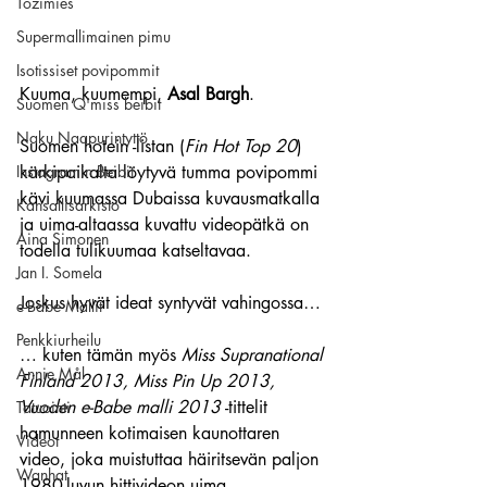
Tozimies
Supermallimainen pimu
Isotissiset povipommit
Kuuma, kuumempi, 
Asal Bargh
.
Suomen Q'miss beibit
Naku Naapurintyttö
Suomen hotein -listan (
Fin Hot Top 20
) 
kärkipaikalta löytyvä tumma povipommi 
Instagramin Beibit
kävi kuumassa Dubaissa kuvausmatkalla 
Kansallisarkisto
ja uima-altaassa kuvattu videopätkä on 
Aina Simonen
todella tulikuumaa katseltavaa.
Jan I. Somela
Joskus hyvät ideat syntyvät vahingossa…
e-Babe Mallit
Penkkiurheilu
… kuten tämän myös 
Miss Supranational 
Annie Mål
Finland 2013, Miss Pin Up 2013, 
Vuoden e-Babe malli 2013
 -tittelit 
Tatuointi
hamunneen kotimaisen kaunottaren 
Videot
video, joka muistuttaa häiritsevän paljon 
Wanhat
1980-luvun hittivideon uima-