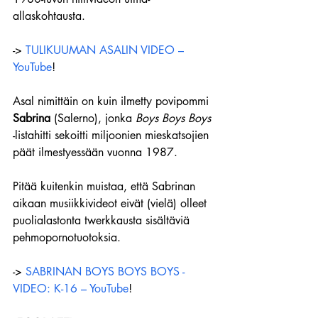
allaskohtausta.
-> 
TULIKUUMAN ASALIN VIDEO – 
YouTube
!
Asal nimittäin on kuin ilmetty povipommi 
Sabrina
 (Salerno), jonka 
Boys Boys Boys
-listahitti sekoitti miljoonien mieskatsojien 
päät ilmestyessään vuonna 1987.
Pitää kuitenkin muistaa, että Sabrinan 
aikaan musiikkivideot eivät (vielä) olleet 
puolialastonta twerkkausta sisältäviä 
pehmopornotuotoksia.
-> 
SABRINAN BOYS BOYS BOYS -
VIDEO: K-16 – YouTube
!