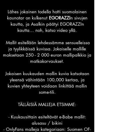
Lähes jokainen todella hotti suomalainen
kaunotar on kulkenut
EGORAZZI
n sivujen
kautta, ja Asalkin päätyi EGORAZZIn
kautta... noh, katso video yllä.
Mallit esitellään lehdessämme sensuelleissa
ja tyylikkäissä kuvissa. Jokaiselle mallille
maksetaan
250 - 2 000
euron mallipalkkio ja
matkakorvaukset.
Jokaisen kuukauden mallin kuvia katsotaan
yleensä vähintään 100,000 kertaa, ja
kuvien yhteyteen voidaan linkittää mallin
some-tili.
TÄLLÄISIÄ MALLEJA ETSIMME:
- Kuukausittain esiteltävät e-Babe mallit:
alusasu / bikini
- OnlyFans malleja kategoriaan: Suomen OF-