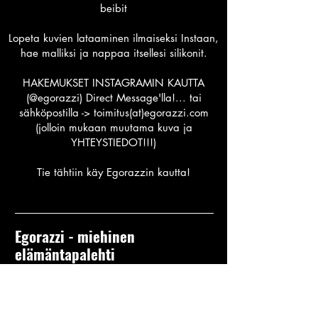
beibit
Lopeta kuvien lataaminen ilmaiseksi Instaan,
hae malliksi ja nappaa itsellesi silikonit.
HAKEMUKSET INSTAGRAMIN KAUTTA
(@egorazzi) Direct Message'lla!... tai
sähköpostilla -> toimitus(at)egorazzi.com
(jolloin mukaan muutama kuva ja
YHTEYSTIEDOT!!!)
Tie tähtiin käy Egorazzin kautta!
Egorazzi - miehinen
elämäntapalehti