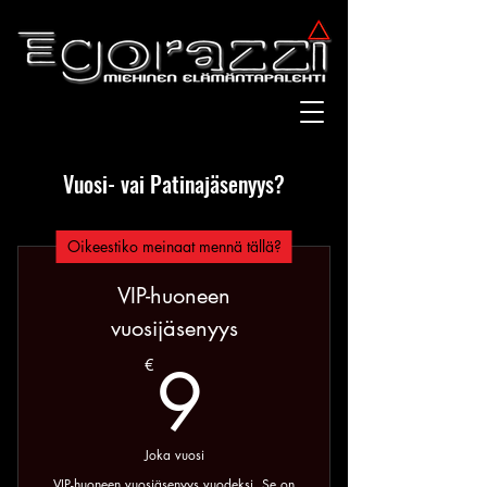
Vuosi- vai Patinajäsenyys?
Oikeestiko meinaat mennä tällä?
VIP-huoneen
vuosijäsenyys
9€
9
€
Joka vuosi
VIP-huoneen vuosiäsenyys vuodeksi. Se on