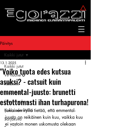
Päivitys
Kaikki jutut
13.1.2025
Kaikki jutut
"Voiko tuota edes kutsua
VIP-huone ✪
asuksi? - catsuit kuin
Kolumnit
emmental-juusto: brunetti
Suomitytöt
estottomasti ihan turhapurona!
Silmänruokaa
Kuukauden Mirri
Jokainen kyllä tietää, että emmental-
juusto on reikäinen kuin kuu, vaikka kuu 
Sarjakuva
ei vastoin monen uskomusta olekaan 