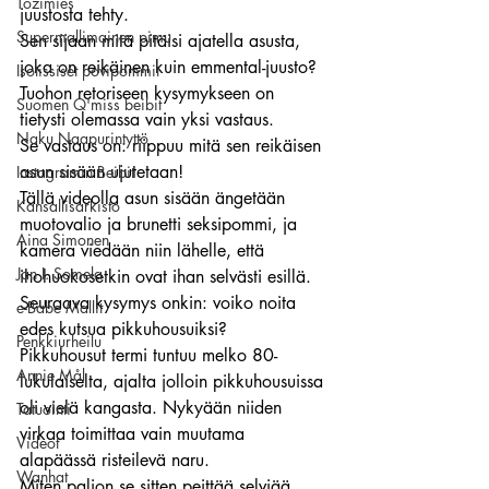
Tozimies
juustosta tehty.
Supermallimainen pimu
Sen sijaan mitä pitäisi ajatella asusta, 
joka on reikäinen kuin emmental-juusto?
Isotissiset povipommit
Tuohon retoriseen kysymykseen on 
Suomen Q'miss beibit
tietysti olemassa vain yksi vastaus.
Naku Naapurintyttö
Se vastaus on: riippuu mitä sen reikäisen 
asun sisään ujutetaan!
Instagramin Beibit
Tällä videolla asun sisään ängetään 
Kansallisarkisto
muotovalio ja brunetti seksipommi, ja 
Aina Simonen
kamera viedään niin lähelle, että 
Jan I. Somela
ihohuokosetkin ovat ihan selvästi esillä.
Seuraava kysymys onkin: voiko noita 
e-Babe Mallit
edes kutsua pikkuhousuiksi?
Penkkiurheilu
Pikkuhousut termi tuntuu melko 80-
Annie Mål
lukulaiselta, ajalta jolloin pikkuhousuissa 
oli vielä kangasta. Nykyään niiden 
Tatuointi
virkaa toimittaa vain muutama 
Videot
alapäässä risteilevä naru.
Wanhat
Miten paljon se sitten peittää selviää 