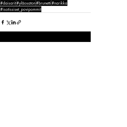
#daisarit
#yläosaton
#brunetti
#narikka
#isotissiset_povipommit
Viimeisimmät päivitykset
Katso kaikki