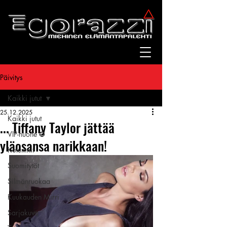
Päivitys
Kaikki jutut
25.12.2025
Kaikki jutut
... Tiffany Taylor jättää
VIP-huone ✪
yläosansa narikkaan!
Kolumnit
Suomitytöt
Silmänruokaa
Kuukauden Mirri
Sarjakuva