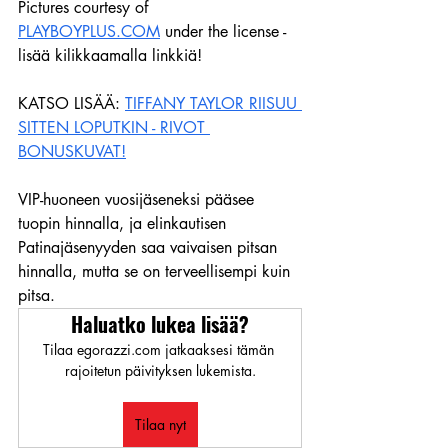
Pictures courtesy of 
PLAYBOYPLUS.COM
 under the license - 
lisää kilikkaamalla linkkiä!
KATSO LISÄÄ: 
TIFFANY TAYLOR RIISUU 
SITTEN LOPUTKIN - RIVOT 
BONUSKUVAT!
VIP-huoneen vuosijäseneksi pääsee 
tuopin hinnalla, ja elinkautisen 
Patinajäsenyyden saa vaivaisen pitsan 
hinnalla, mutta se on terveellisempi kuin 
pitsa.
Haluatko lukea lisää?
Tilaa egorazzi.com jatkaaksesi tämän 
rajoitetun päivityksen lukemista.
Tilaa nyt