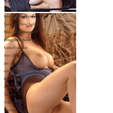
Tozimies
Supermallimainen pimu
Isotissiset povipommit
Suomen Q'miss beibit
Naku Naapurintyttö
Instagramin Beibit
Kansallisarkisto
Aina Simonen
Jan I. Somela
e-Babe Mallit
Penkkiurheilu
Annie Mål
Tatuointi
Videot
Wanhat