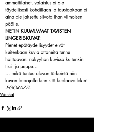
ammattilaiset, valaistus ei ole 
täydellisesti kohdillaan ja taustaakaan ei 
aina ole jaksettu siivota ihan viimoisen 
päälle.
NETIN KUUMIMMAT TAVISTEN 
LINGERIE-KUVAT: 
Pienet epätäydellisyydet eivät 
kuitenkaan kuvia ottaneita tunnu 
haittaavan: näkyyhän kuvissa kuitenkin 
tissit ja peppu…
… mikä tuntuu olevan tärkeintä niin 
kuvan lataajalle kuin sitä kuolaavallekin!
-EGORAZZI-
Wanhat
Viimeisimmät päivitykset
Katso kaikki