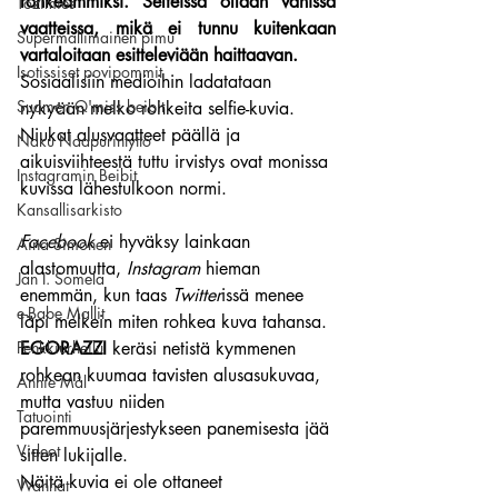
rohkeammiksi. Selfeissä ollaan vähissä 
Tozimies
vaatteissa, mikä ei tunnu kuitenkaan 
Supermallimainen pimu
vartaloitaan esitteleviään haittaavan.
Isotissiset povipommit
Sosiaalisiin medioihin ladatataan 
Suomen Q'miss beibit
nykyään melko rohkeita selfie-kuvia. 
Niukat alusvaatteet päällä ja 
Naku Naapurintyttö
aikuisviihteestä tuttu irvistys ovat monissa 
Instagramin Beibit
kuvissa lähestulkoon normi.
Kansallisarkisto
Facebook
 ei hyväksy lainkaan 
Aina Simonen
alastomuutta, 
Instagram
 hieman 
Jan I. Somela
enemmän, kun taas 
Twitter
issä menee 
e-Babe Mallit
läpi melkein miten rohkea kuva tahansa.
Penkkiurheilu
EGORAZZI
 keräsi netistä kymmenen 
rohkean kuumaa tavisten alusasukuvaa, 
Annie Mål
mutta vastuu niiden 
Tatuointi
paremmuusjärjestykseen panemisesta jää 
Videot
sitten lukijalle.
Näitä kuvia ei ole ottaneet 
Wanhat