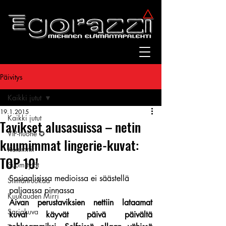
Päivitys
Kaikki jutut
19.1.2015
Kaikki jutut
Tavikset alusasuissa – netin
VIP-huone ✪
kuumimmat lingerie-kuvat:
Kolumnit
TOP 10!
Suomitytöt
Sosiaalisissa medioissa ei säästellä 
Silmänruokaa
paljaassa pinnassa
Kuukauden Mirri
Aivan perustaviksien nettiin lataamat 
Sarjakuva
kuvat käyvät päivä päivältä 