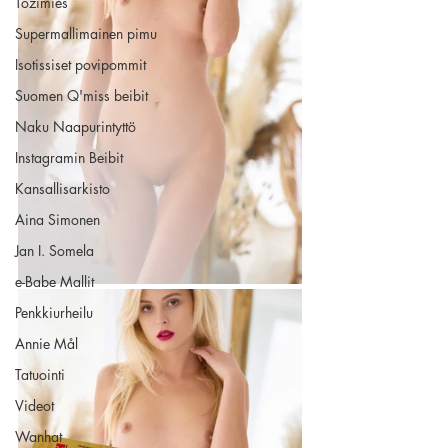
Tozimies
Supermallimainen pimu
Isotissiset povipommit
Suomen Q'miss beibit
Naku Naapurintyttö
Instagramin Beibit
Kansallisarkisto
Aina Simonen
Jan I. Somela
e-Babe Mallit
Penkkiurheilu
Annie Mål
Tatuointi
Videot
Wanhat