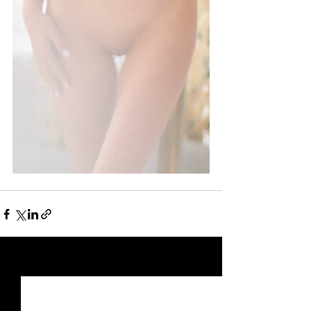
Viimeisimmät päivitykset
Katso kaikki