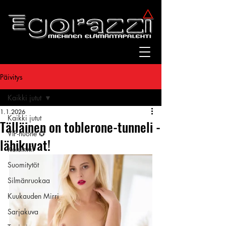
Päivitys
Kaikki jutut
1.1.2026
Kaikki jutut
Tälläinen on toblerone-tunneli -
VIP-huone ✪
lähikuvat!
Kolumnit
Suomitytöt
Silmänruokaa
Kuukauden Mirri
Sarjakuva