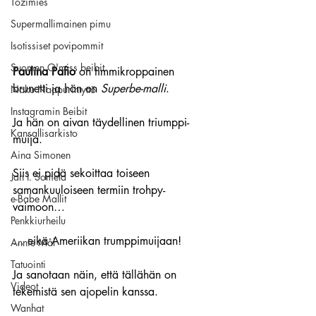
Tozimies
Supermallimainen pimu
Isotissiset povipommit
Suomen Q'miss beibit
Paulina Pafio
 on timmikroppainen 
brunetti ja hän on 
Superbe-malli
.
Naku Naapurintyttö
Instagramin Beibit
Ja hän on aivan täydellinen triumppi-
Kansallisarkisto
muija.
Aina Simonen
Siis ei pidä sekoittaa toiseen 
Jan I. Somela
samankuuloiseen termiin trohpy-
e-Babe Mallit
vaimoon…
Penkkiurheilu
… eikä Ameriikan trumppimuijaan!
Annie Mål
Tatuointi
Ja sanotaan näin, että tällähän on 
Videot
tekemistä sen ajopelin kanssa.
Wanhat