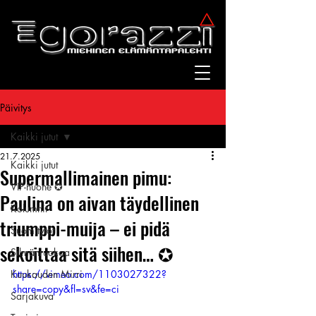
Päivitys
Kaikki jutut
21.7.2025
Kaikki jutut
Supermallimainen pimu:
VIP-huone ✪
Paulina on aivan täydellinen
Kolumnit
triumppi-muija – ei pidä
Suomitytöt
sekoittaa sitä siihen… ✪
Silmänruokaa
Kuukauden Mirri
https://vimeo.com/1103027322?
share=copy&fl=sv&fe=ci
Sarjakuva