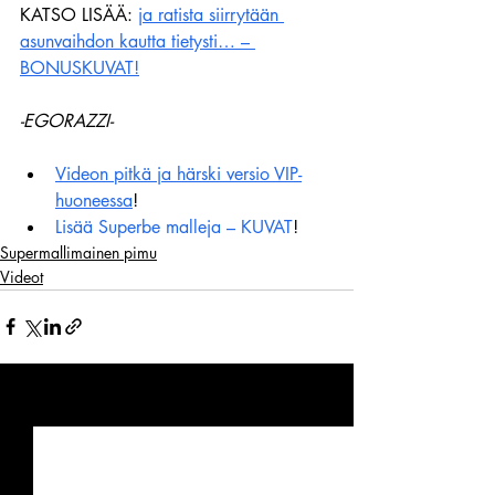
KATSO LISÄÄ: 
ja ratista siirrytään 
asunvaihdon kautta tietysti… – 
BONUSKUVAT!
-EGORAZZI-
Videon pitkä ja härski versio VIP-
huoneessa
!
Lisää Superbe malleja – KUVAT
!
Supermallimainen pimu
Videot
Viimeisimmät päivitykset
Katso kaikki