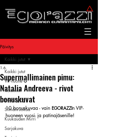
Päivitys
Kaikki jutut
1.6.
Kaikki jutut
Supermallimainen pimu:
VIP-huone ✪
Natalia Andreeva - rivot
Kolumnit
bonuskuvat
Suomitytöt
10 bonuskuvaa - vain 
n VIP-
EGORAZZI
Silmänruokaa
huoneen vuosi- ja patinajäsenille!
Kuukauden Mirri
Sarjakuva