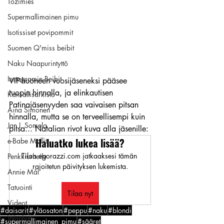
Tozimies
Supermallimainen pimu
Isotissiset povipommit
Suomen Q'miss beibit
Naku Naapurintyttö
Instagramin Beibit
VIP-huoneen vuosijäseneksi pääsee 
tuopin hinnalla, ja elinkautisen 
Kansallisarkisto
Patinajäsenyyden saa vaivaisen pitsan 
Aina Simonen
hinnalla, mutta se on terveellisempi kuin 
Jan I. Somela
pitsa... Natalian rivot kuva alla jäsenille:
Haluatko lukea lisää?
e-Babe Mallit
Tilaa egorazzi.com jatkaaksesi tämän 
Penkkiurheilu
rajoitetun päivityksen lukemista.
Annie Mål
Tatuointi
Tilaa nyt
Videot
#daisarit
#yläosaton
#peppu
#naku
#blondi
Wanhat
#supermallimainen_pimu
#sääret