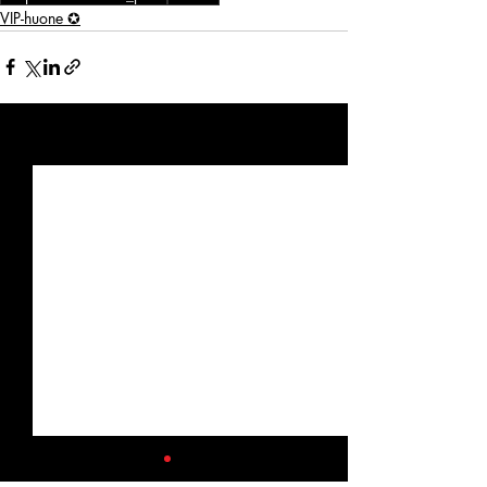
VIP-huone ✪
Viimeisimmät päivitykset
Katso kaikki