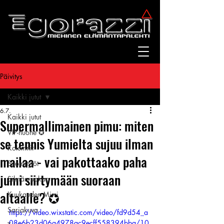
Päivitys
Kaikki jutut
6.7.
Kaikki jutut
Supermallimainen pimu: miten
VIP-huone ✪
se tennis Yumielta sujuu ilman
Kolumnit
mailaa - vai pakottaako paha
Suomitytöt
jumi siirtymään suoraan
Silmänruokaa
altaalle? ✪
Kuukauden Mirri
Sarjakuva
https://video.wixstatic.com/video/fd9d54_a
08e6b23d06a4978ac9ecff558394bba/10