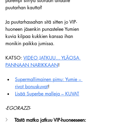
parempi siirtyä suoraan altaalle 
puutarhan kautta?
Ja puutarhassahan sitä sitten jo VIP-
huoneen jäsenkin punastelee Yumien 
kuvia kilpaa kukkien kanssa ihan 
monikin paikka jumissa.
KATSO: 
VIDEO JATKUU... YLÄOSA 
PANNAAN NARIKKAAN
!
Supermallimainen pimu: Yumie – 
rivot bonuskuvat
!
Lisää Superbe malleja – KUVAT
-EGORAZZI-
Tästä matka jatkuu VIP-huoneeseen: