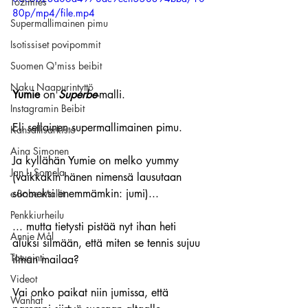
Tozimies
80p/mp4/file.mp4
Supermallimainen pimu
Isotissiset povipommit
Suomen Q'miss beibit
Naku Naapurintyttö
Yumie
 on 
Superbe
-malli.
Instagramin Beibit
Eli sellainen supermallimainen pimu.
Kansallisarkisto
Aina Simonen
Ja kyllähän Yumie on melko yummy 
Jan I. Somela
(vaikkakin hänen nimensä lausutaan 
suomeksi enemmämkin: jumi)...
e-Babe Mallit
Penkkiurheilu
... mutta tietysti pistää nyt ihan heti 
Annie Mål
aluksi silmään, että miten se tennis sujuu 
Tatuointi
ilman mailaa?
Videot
Vai onko paikat niin jumissa, että 
Wanhat