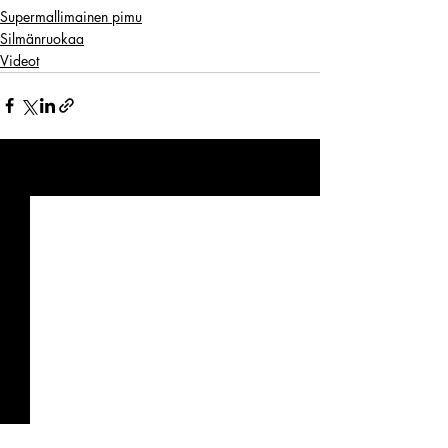
Supermallimainen pimu
Silmänruokaa
Videot
Viimeisimmät päivitykset
Katso kaikki