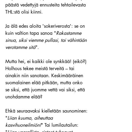
päästä vedettyjä ennusteita tehtailevasta 
THL:stä olisi kiinni.
Ja älä edes aloita 'sokeriverosta': se on 
kuin valtion tapa sanoa "
Rakastamme 
sinua, siksi viemme pullasi, tai vähintään 
verotamme sitä
".
Mutta hei, ei kaikki ole synkkää! (eikö?) 
Holhous tekee meistä terveitä – tai 
ainakin niin sanotaan. Keskimääräinen 
suomalainen elää pitkään, mutta onko 
se siksi, että juomme vettä vai siksi, että 
unohdamme elää? 
Ehkä seuraavaksi kielletään saunominen: 
"
Liian kuuma, aiheuttaa 
kasvihuoneilmiön!
" Tai lumilautailun: 