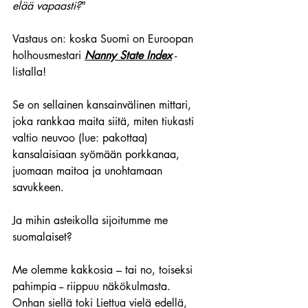
elää vapaasti?
"
Vastaus on: koska Suomi on Euroopan 
holhousmestari 
Nanny State Index
 -
listalla!
Se on sellainen kansainvälinen mittari, 
joka rankkaa maita siitä, miten tiukasti 
valtio neuvoo (lue: pakottaa) 
kansalaisiaan syömään porkkanaa, 
juomaan maitoa ja unohtamaan 
savukkeen. 
Ja mihin asteikolla sijoitumme me 
suomalaiset?
Me olemme kakkosia – tai no, toiseksi 
pahimpia -- riippuu näkökulmasta. 
Onhan siellä toki Liettua vielä edellä, 