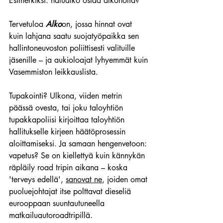
Esimerkiksi: haluatko ostaa alkoholia? 
Tervetuloa 
Alko
on, jossa hinnat ovat 
kuin lahjana saatu suojatyöpaikka sen 
hallintoneuvoston poliittisesti valituille 
jäsenille – ja aukioloajat lyhyemmät kuin 
Vasemmiston leikkauslista. 
Tupakointi? Ulkona, viiden metrin 
päässä ovesta, tai joku taloyhtiön 
tupakkapoliisi kirjoittaa taloyhtiön 
hallitukselle kirjeen häätöprosessin 
aloittamiseksi. Ja samaan hengenvetoon: 
vapetus? Se on kiellettyä kuin kännykän 
räpläily road tripin aikana – koska 
'terveys edellä', 
sanovat ne
, joiden omat 
puoluejohtajat itse polttavat dieseliä 
eurooppaan suuntautuneella 
matkailuautoroadtripillä.