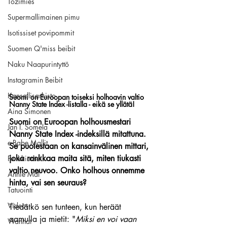
Tozimies
Supermallimainen pimu
Isotissiset povipommit
Suomen Q'miss beibit
Naku Naapurintyttö
Instagramin Beibit
Kansallisarkisto
Suomi on Euroopan toiseksi holhoavin valtio 
Nanny State Index -listalla - eikä se yllätä!
Aina Simonen
Suomi on Euroopan holhousmestari 
Jan I. Somela
Nanny State Index -indeksillä mitattuna. 
e-Babe Mallit
Se puolestaan on kansainvälinen mittari, 
joka rankkaa maita sitä, miten tiukasti 
Penkkiurheilu
valtio neuvoo. Onko holhous onnemme 
Annie Mål
hinta, vai sen seuraus?
Tatuointi
Videot
Tiedätkö sen tunteen, kun heräät 
aamulla ja mietit: "
Miksi en voi vaan 
Wanhat