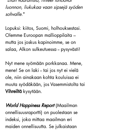
"
Liian vaarallista, rinteet tuhoavat 
luonnon, liukukaa vaan sipsejä syöden 
sohvalle.
"
Lopuksi: kiitos, Suomi, holhouksestasi. 
Olemme Euroopan mallioppilaita – 
mutta jos joskus kapinoimme, se on 
salaa, Alkon sulkeutuessa -- pysyvästi! 
Nyt mene syömään porkkanaa. Mene, 
mene! Se on laki -- tai jos nyt ei vielä 
ole, niin ainakaan kohta kouluissa ei 
muuta syödäkään, jos Vasemmistolta tai 
Vihreiltä
 kysytään.
World Happiness Report
 (Maailman 
onnellisuusraportti) on puolestaan se 
indeksi, joka mittaa maailman eri 
maiden onnellisuutta. Se julkaistaan 