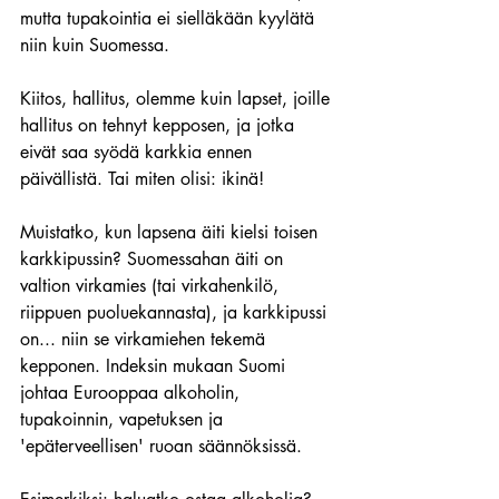
mutta tupakointia ei sielläkään kyylätä 
niin kuin Suomessa.
Kiitos, hallitus, olemme kuin lapset, joille 
hallitus on tehnyt kepposen, ja jotka 
eivät saa syödä karkkia ennen 
päivällistä. Tai miten olisi: ikinä!
Muistatko, kun lapsena äiti kielsi toisen 
karkkipussin? Suomessahan äiti on 
valtion virkamies (tai virkahenkilö, 
riippuen puoluekannasta), ja karkkipussi 
on... niin se virkamiehen tekemä 
kepponen. Indeksin mukaan Suomi 
johtaa Eurooppaa alkoholin, 
tupakoinnin, vapetuksen ja 
'epäterveellisen' ruoan säännöksissä. 