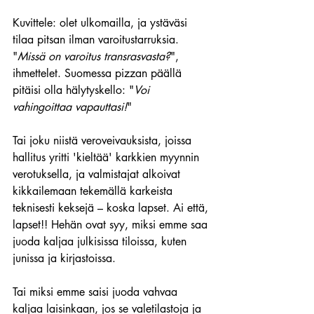
Kuvittele: olet ulkomailla, ja ystäväsi 
tilaa pitsan ilman varoitustarruksia. 
"
Missä on varoitus transrasvasta?
", 
ihmettelet. Suomessa pizzan päällä 
pitäisi olla hälytyskello: "
Voi 
vahingoittaa vapauttasi!
" 
Tai joku niistä veroveivauksista, joissa 
hallitus yritti 'kieltää' karkkien myynnin 
verotuksella, ja valmistajat alkoivat 
kikkailemaan tekemällä karkeista 
teknisesti keksejä – koska lapset. Ai että, 
lapset!! Hehän ovat syy, miksi emme saa 
juoda kaljaa julkisissa tiloissa, kuten 
junissa ja kirjastoissa. 
Tai miksi emme saisi juoda vahvaa 
kaljaa laisinkaan, jos se valetilastoja ja 