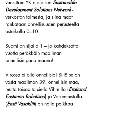
vuosittain YK:n alaisen 
Sustainable 
Development Solutions Network
 -
verkoston toimesta, ja siinä maat 
rankataan onnellisuuden perusteella 
asteikolla 0–10.
Suomi on sijalla 1 – jo kahdeksatta 
vuotta peräkkäin maailman 
onnellisimpana maana!
Virossa ei olla onnellisia! Sillä se on 
vasta maailman 39. onnellisin maa, 
mutta toisaalta siellä Vihreillä (
Erakond 
Eestimaa Rohelised
) ja Vasemmistolla 
(
Eesti Vasakliit
) on nolla paikkaa 
parlamentissa (Riigikogu). Ja koko 
maassa on myös ainoastaan alle 6 000 
muslimia.