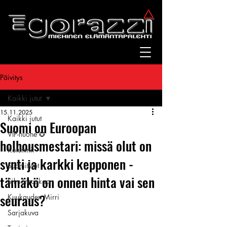
Päivitys
Kaikki jutut
15.11.2025
Kaikki jutut
Suomi on Euroopan
VIP-huone ✪
holhousmestari: missä olut on
Kolumnit
synti ja karkki kepponen -
Suomitytöt
tämäkö on onnen hinta vai sen
Silmänruokaa
seuraus?
Kuukauden Mirri
Sarjakuva