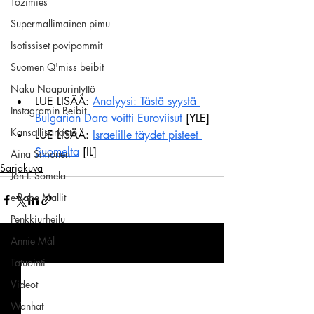
Tozimies
Supermallimainen pimu
Isotissiset povipommit
Suomen Q'miss beibit
Naku Naapurintyttö
LUE LISÄÄ: 
Analyysi: Tästä syystä 
Instagramin Beibit
Bulgarian Dara voitti Euroviisut
 [YLE]
Kansallisarkisto
LUE LISÄÄ: 
Israelille täydet pisteet 
Suomelta
 [IL]
Aina Simonen
Sarjakuva
Jan I. Somela
e-Babe Mallit
Penkkiurheilu
Annie Mål
Viimeisimmät päivitykset
Katso kaikki
Tatuointi
Videot
Wanhat