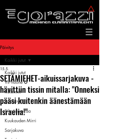
Päivitys
Kaikki jutut
15.5.
Kaikki jutut
SETÄMIEHET-aikuissarjakuva -
VIP-huone ✪
hävittiin tissin mitalla: "Onneksi
Kolumnit
pääsi kuitenkin äänestämään
Suomitytöt
Israelia!"
Silmänruokaa
Kuukauden Mirri
Sarjakuva