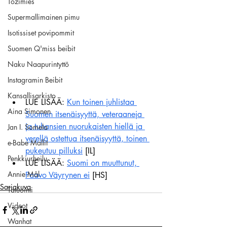
Tozimies
Supermallimainen pimu
Isotissiset povipommit
Suomen Q'miss beibit
Naku Naapurintyttö
Instagramin Beibit
Kansallisarkisto
LUE LISÄÄ: 
Kun toinen juhlistaa 
Aina Simonen
Suomen itsenäisyyttä, veteraaneja 
ja tuhansien nuorukaisten hiellä ja 
Jan I. Somela
verellä ostettua itsenäisyyttä, toinen 
e-Babe Mallit
pukeutuu pilluksi
 [IL]
Penkkiurheilu
LUE LISÄÄ: 
Suomi on muuttunut, 
Annie Mål
Paavo Väyrynen ei
 [HS]
Sarjakuva
Tatuointi
Videot
Wanhat