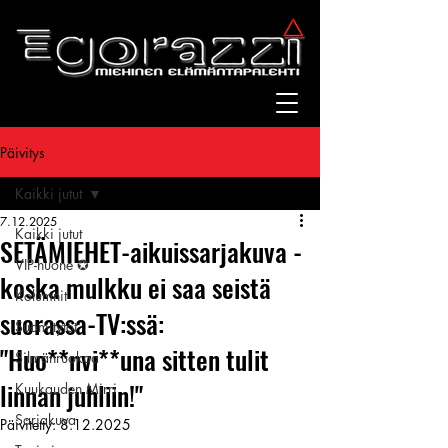
Päivitys
Kaikki jutut
7.12.2025
Kaikki jutut
SETÄMIEHET-aikuissarjakuva -
VIP-huone ✪
koska mulkku ei saa seistä
Kolumnit
suorassa-TV:ssä:
Suomitytöt
"Huo**nvi**una sitten tulit
Silmänruokaa
linnan juhliin!"
Kuukauden Mirri
Sarjakuva
Päivitetty:
8.12.2025