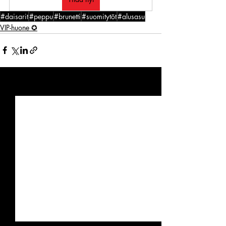
#daisarit
#peppu
#brunetti
#suomitytöt
#alusasu
VIP-huone ✪
Viimeisimmät päivitykset
Katso kaikki