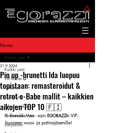
Päivitys
Kaikki jutut
21.9.2024
Kaikki jutut
Pin up -brunetti Ida luopuu
VIP-huone ✪
topistaan: remasteroidut &
Kolumnit
retrot e-Babe mallit – kaikkien
Suomitytöt
aikojen TOP 10 🇫🇮
Silmänruokaa
Kuukauden Mirri
6 bonuskuvaa - vain 
n VIP-
EGORAZZI
huoneen vuosi- ja patinajäsenille!
Sarjakuva