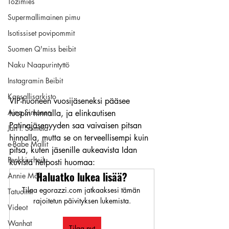
Tozimies
Supermallimainen pimu
Isotissiset povipommit
Suomen Q'miss beibit
Naku Naapurintyttö
Instagramin Beibit
Kansallisarkisto
VIP-huoneen vuosijäseneksi pääsee 
Aina Simonen
tuopin hinnalla, ja elinkautisen 
Patinajäsenyyden saa vaivaisen pitsan 
Jan I. Somela
hinnalla, mutta se on terveellisempi kuin 
e-Babe Mallit
pitsa, kuten jäsenille aukeavista Idan 
Penkkiurheilu
kuvista helposti huomaa:
Haluatko lukea lisää?
Annie Mål
Tilaa egorazzi.com jatkaaksesi tämän 
Tatuointi
rajoitetun päivityksen lukemista.
Videot
Wanhat
Tilaa nyt