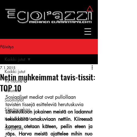
Päivitys
Kaikki jutut
7.1.2015
Kaikki jutut
Netin muhkeimmat tavis-tissit:
VIP-huone ✪
TOP 10
Kolumnit
Sosiaaliset mediat ovat pullollaan 
Suomitytöt
tavisten tissejä esitteleviä herutuskuvia
Silmänruokaa
Lähestulkoon jokainen meistä on ladannut 
Kuukauden Mirri
seksikkäitä omakuviaan nettiin. Kiireessä 
kamera otetaan käteen, peilin eteen ja 
Sarjakuva
räps. Harva meistä ajattelee mihin nuo 