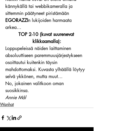
kännykällä tai webbikameralla ja 
sittemmin päätyneet piristämään 
EGORAZZI
n lukijoiden harmaata 
arkea… 
TOP 2-10 (kuvat suurenevat 
klikkaamalla):
Loppupeleissä näiden laittaminen 
absoluuttiseen paremmuusjärjestykseen 
osoittautui kuitenkin täysin 
mahdottomaksi. Kuvasta ylhäällä löytyy 
selvä ykkönen, mutta muut…
No, jokainen valitkoon oman 
suosikkinsa.
Annie Mål
Wanhat