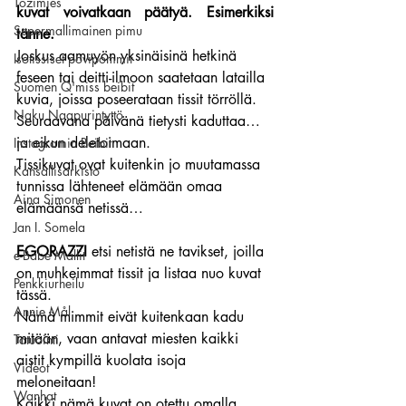
Tozimies
kuvat voivatkaan päätyä. Esimerkiksi 
Supermallimainen pimu
tänne.
Joskus aamuyön yksinäisinä hetkinä 
Isotissiset povipommit
feseen tai deitti-ilmoon saatetaan latailla 
Suomen Q'miss beibit
kuvia, joissa poseerataan tissit törröllä. 
Naku Naapurintyttö
Seuraavana päivänä tietysti kaduttaa… 
ja eikun deletoimaan.
Instagramin Beibit
Tissikuvat ovat kuitenkin jo muutamassa 
Kansallisarkisto
tunnissa lähteneet elämään omaa 
Aina Simonen
elämäänsä netissä…
Jan I. Somela
EGORAZZI
 etsi netistä ne tavikset, joilla 
e-Babe Mallit
on muhkeimmat tissit ja listaa nuo kuvat 
Penkkiurheilu
tässä.
Annie Mål
Nämä mimmit eivät kuitenkaan kadu 
mitään, vaan antavat miesten kaikki 
Tatuointi
aistit kympillä kuolata isoja 
Videot
meloneitaan! 
Wanhat
Kaikki nämä kuvat on otettu omalla 