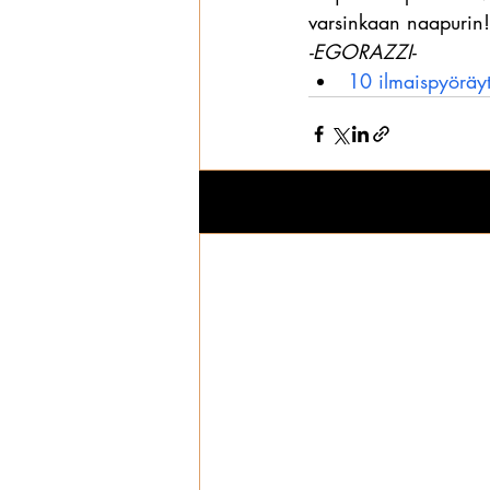
varsinkaan naapurin!
-EGORAZZI-
10 ilmaispyöräyty
Viimeisimmät päivitykset