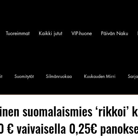
Tuoreimmat
Kaikki jutut
VIP-huone
Päivän Naku
it
Suomitytöt
Silmänruokaa
Kuukauden Mirri
Sarj
iset povipommit
Suomen Q'miss beibit
Naku Naapurintyttö
nen suomalaismies ‘rikkoi’ k
 € vaivaisella 0,25€ panokse
Jan I. Somela
e-Babe Mallit
Penkkiurheilu
Annie Må