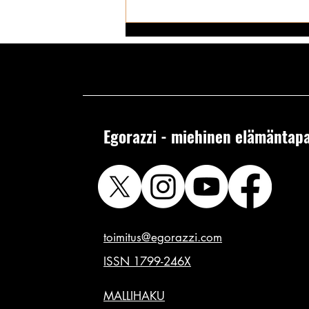
Egorazzi - miehinen elämäntapa
Kattohuoneiston povipommien
männävuosien pontevimmat povet:
Sophie Dee bikinimallina - onko
tuo nyt edes asu? ✪
toimitus@egorazzi.com
ISSN 1799-246X
MALLIHAKU