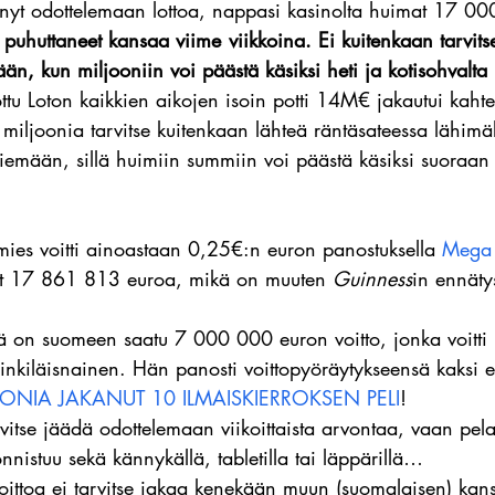
nyt odottelemaan lottoa, nappasi kasinolta huimat 17 0
t puhuttaneet kansaa viime viikkoina. Ei kuitenkaan tarvitse
ään, kun miljooniin voi päästä käsiksi heti ja kotisohvalta 
ttu Loton kaikkien aikojen isoin potti 14M€ jakautui kaht
 miljoonia tarvitse kuitenkaan lähteä räntäsateessa lähimäl
 viemään, sillä huimiin summiin voi päästä käsiksi suoraan 
mies voitti ainoastaan 0,25€:n euron panostuksella 
Mega 
at 17 861 813 euroa, mikä on muuten 
Guinness
in ennäty
tä on suomeen saatu 7 000 000 euron voitto, jonka voitti 
nkiläisnainen. Hän panosti voittopyöräytykseensä kaksi 
ONIA JAKANUT 10 ILMAISKIERROKSEN PELI
!
arvitse jäädä odottelemaan viikoittaista arvontaa, vaan pela
nnistuu sekä kännykällä, tabletilla tai läppärillä…
oittoa ei tarvitse jakaa kenekään muun (suomalaisen) kan