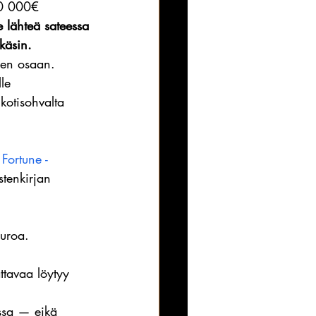
00 000€
 lähteä sateessa 
käsin.
een osaan.
le 
kotisohvalta 
Fortune -
stenkirjan 
euroa.
ttavaa löytyy 
ssa — eikä 