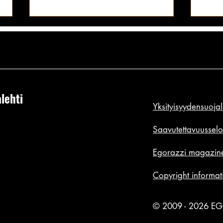
lehti
Yksityisyydensuoja
Koko Euroopan seksikkäimmät
Stell
yleisurheiljat: liian kuumia
hotein
Saavutettavuusselo
mihinkään kuvakulmaan - hikeä
pyllyl
Egorazzi magazine
puskevien ratakuvien TOP 10!
uusis
Copyright informat
© 2009 - 2026 E