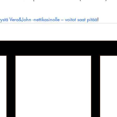
stä Vera&John -nettikasinolle – voitot saat pitää
!