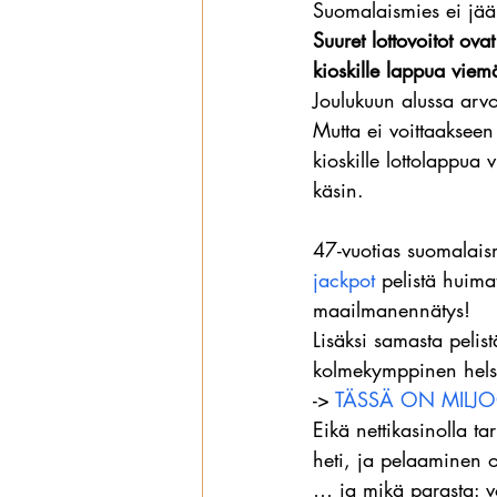
Suomalaismies ei jää
Suuret lottovoitot ova
Wanhat
kioskille lappua viem
Joulukuun alussa arvo
Mutta ei voittaakseen
kioskille lottolappua
käsin.
47-vuotias suomalais
jackpot
 pelistä huim
maailmanennätys!
Lisäksi samasta pelis
kolmekymppinen helsi
-> 
TÄSSÄ ON MILJO
Eikä nettikasinolla t
heti, ja pelaaminen o
… ja mikä parasta: v