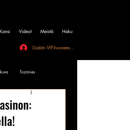
Kansi
Videot
Meistä
Haku
Sisään VIP-huoneeseen
akuva
Tozimies
Instagramin Beibit
asinon:
lla!
l
Tatuointi
Videot