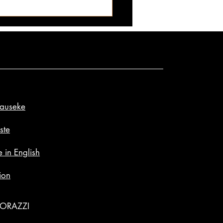
lauseke
a Maxwell oli maailman
 2016 ja titteli irtosi
ste
lä: yhä hengissä ja potkii -
 in English
sa kuvissa nykykunto!
ion
GORAZZI