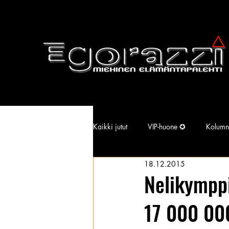
Kaikki jutut
VIP-huone ✪
Kolumn
18.12.2015
Supermallimainen pimu
Isotiss
Nelikymppi
17 000 000
Kansallisarkisto
Aina Simonen