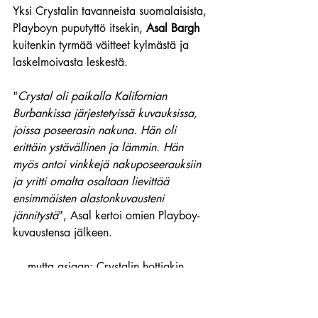
Yksi Crystalin tavanneista suomalaisista, 
Playboyn puputyttö itsekin, 
Asal Bargh
kuitenkin tyrmää väitteet kylmästä ja 
laskelmoivasta leskestä.
"
Crystal oli paikalla Kalifornian 
Burbankissa järjestetyissä kuvauksissa, 
joissa poseerasin nakuna. Hän oli 
erittäin ystävällinen ja lämmin. Hän 
myös antoi vinkkejä nakuposeerauksiin 
ja yritti omalta osaltaan lievittää 
ensimmäisten alastonkuvausteni 
jännitystä
", Asal kertoi omien Playboy-
kuvaustensa jälkeen.
… mutta asiaan: Crystalin hottiakin 
kuumempiin kuviin, joissa hän nakuilee 
rivosti.