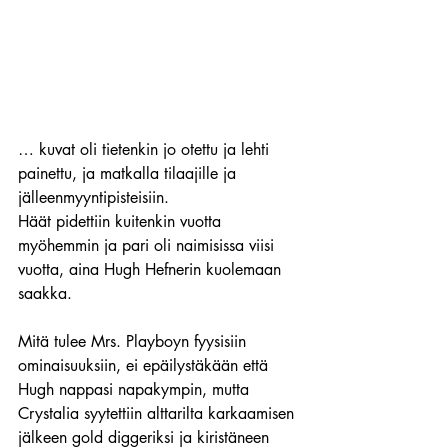
… kuvat oli tietenkin jo otettu ja lehti 
painettu, ja matkalla tilaajille ja 
jälleenmyyntipisteisiin.
Häät pidettiin kuitenkin vuotta 
myöhemmin ja pari oli naimisissa viisi 
vuotta, aina Hugh Hefnerin kuolemaan 
saakka.
Mitä tulee Mrs. Playboyn fyysisiin 
ominaisuuksiin, ei epäilystäkään että 
Hugh nappasi napakympin, mutta 
Crystalia syytettiin alttarilta karkaamisen 
jälkeen gold diggeriksi ja kiristäneen 