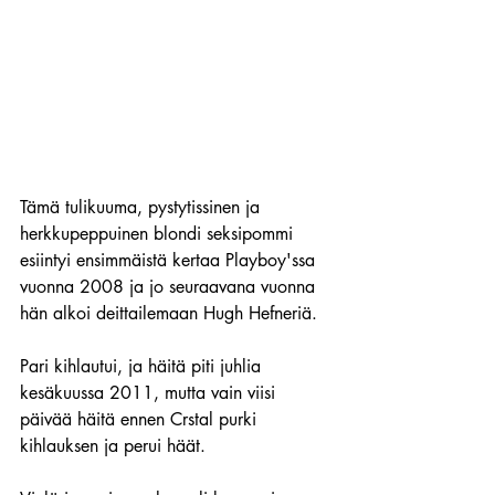
Tämä tulikuuma, pystytissinen ja 
herkkupeppuinen blondi seksipommi 
esiintyi ensimmäistä kertaa Playboy'ssa 
vuonna 2008 ja jo seuraavana vuonna 
hän alkoi deittailemaan Hugh Hefneriä.
Pari kihlautui, ja häitä piti juhlia 
kesäkuussa 2011, mutta vain viisi 
päivää häitä ennen Crstal purki 
kihlauksen ja perui häät.