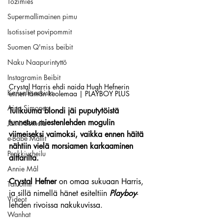
Tozimies
Supermallimainen pimu
Isotissiset povipommit
Suomen Q'miss beibit
Naku Naapurintyttö
Instagramin Beibit
Crystal Harris ehdi naida Hugh Hefnerin 
Kansallisarkisto
ennen tämän kuolemaa | PLAYBOY PLUS
Aina Simonen
Tulikuuma blondi jäi puputytöistä 
tunnetun miestenlehden mogulin 
Jan I. Somela
viimeiseksi vaimoksi, vaikka ennen häitä 
e-Babe Mallit
nähtiin vielä morsiamen karkaaminen 
Penkkiurheilu
alttarilta. 
Annie Mål
Crystal Hefner
 on omaa sukuaan Harris, 
Tatuointi
ja sillä nimellä hänet esiteltiin 
Playboy
-
Videot
lehden rivoissa nakukuvissa.
Wanhat