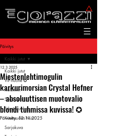
Päivitys
Kaikki jutut
12.3.2025
Kaikki jutut
Miestenlehtimogulin
VIP-huone ✪
karkurimorsian Crystal Hefner
Kolumnit
– absoluuttisen muotovalio
Suomitytöt
blondi tuhmissa kuvissa! ✪
Silmänruokaa
Päivitetty:
Kuukauden Mirri
12.11.2025
Sarjakuva