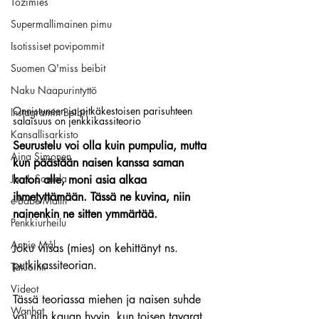
Tozimies
Supermallimainen pimu
Isotissiset povipommit
Suomen Q'miss beibit
Naku Naapurintyttö
Onnistuneen ja pitkäkestoisen parisuhteen 
Instagramin Beibit
salaisuus on jenkkikassiteorio
Kansallisarkisto
Seurustelu voi olla kuin pumpulia, mutta 
Aina Simonen
kun päästään naisen kanssa saman 
Jan I. Somela
katon alle, moni asia alkaa 
ihmetyttämään. Tässä ne kuvina, niin 
e-Babe Mallit
nainenkin ne sitten ymmärtää.
Penkkiurheilu
Annie Mål
Joku viisas (mies) on kehittänyt ns. 
putkikassiteorian.
Tatuointi
Videot
Tässä teoriassa miehen ja naisen suhde 
Wanhat
voi niin kauan hyvin, kun toisen tavarat 