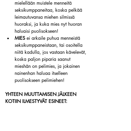
mielellään muistele menneitä 
seksikumppaneitaa, koska pelkää 
leimautuvansa miehen silmissä 
huoraksi, ja kuka mies nyt huoran 
haluaisi puolisokseen!
MIES
 ei arkaile puhua menneistä 
seksikumppaneistaan, tai osoitella 
niitä kadulla, jos vastaan kävelevät, 
koska paljon piparia saanut 
mieshän on pelimies, ja jokainen 
nainenhan haluaa itselleen 
puolisokseen pelimiehen!
YHTEEN MUUTTAMISEN JÄLKEEN 
KOTIIN ILMESTYVÄT ESINEET: