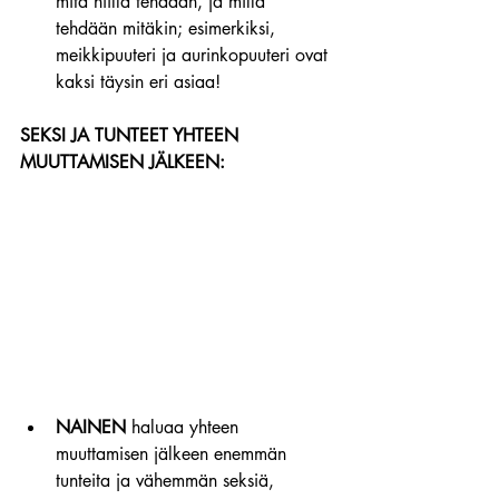
mitä niillä tehdään, ja millä 
tehdään mitäkin; esimerkiksi, 
meikkipuuteri ja aurinkopuuteri ovat 
kaksi täysin eri asiaa!
SEKSI JA TUNTEET YHTEEN 
MUUTTAMISEN JÄLKEEN:
NAINEN
 haluaa yhteen 
muuttamisen jälkeen enemmän 
tunteita ja vähemmän seksiä, 