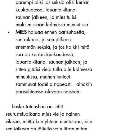
parempi olisi jos seksiä olisi kerran 
kuukaudessa, lauantai-iltana, 
saunan jälkeen, ja mies tulisi 
maksimissaan kolmessa minuutissa!
MIES
 haluaa ennen parisuhdetta, 
sen aikana, ja sen jälkeen 
enemmän seksiä, ja jos kaikki mitä 
saa on kerran kuukaudessa, 
lauantai-iltana, saunan jälkeen, ja 
sitten pitäisi vielä tulla alle kolmessa 
minuutissa, miehen tunteet 
sammuvat todella nopeasti -- ainakin 
parisuhteessa olevaan naiseen!
... koska totuushan on, että 
seurusteluaikana mies vie ja nainen 
vikisee, mutta kun yhteen muutetaan, niin 
sen jälkeen on jäljellä vain litran mitan 
tavoin viety vikisevä mies.