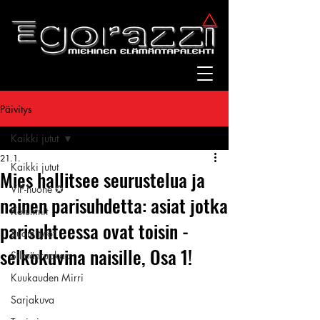
Päivitys
Kaikki jutut
21.1.
Kaikki jutut
Mies hallitsee seurustelua ja
VIP-huone ✪
nainen parisuhdetta: asiat jotka
Kolumnit
parisuhteessa ovat toisin -
Suomitytöt
selkokuvina naisille, Osa 1!
Silmänruokaa
Kuukauden Mirri
Sarjakuva