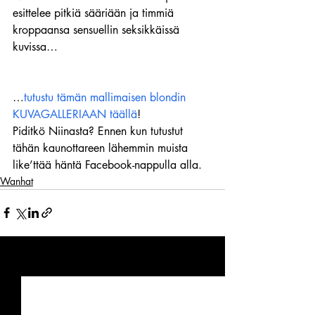
esittelee pitkiä sääriään ja timmiä 
kroppaansa sensuellin seksikkäissä 
kuvissa…
…
tutustu tämän mallimaisen blondin 
KUVAGALLERIAAN täällä
!
Piditkö Niinasta? Ennen kun tutustut 
tähän kaunottareen lähemmin muista 
like’ttää häntä Facebook-nappulla alla.
Wanhat
Viimeisimmät päivitykset
Katso kaikki