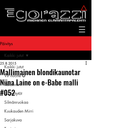
Päivitys
Kaikki jutut
25.8.2015
Kaikki jutut
Mallimainen blondikaunotar
VIP-huone ✪
Niina Laine on e-Babe malli
Kolumnit
#052
Suomitytöt
Silmänruokaa
Kuukauden Mirri
Sarjakuva