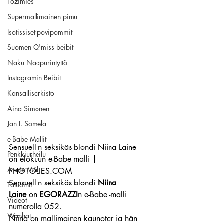
Tozimies
Supermallimainen pimu
Isotissiset povipommit
Suomen Q'miss beibit
Naku Naapurintyttö
Instagramin Beibit
Kansallisarkisto
Aina Simonen
Jan I. Somela
e-Babe Mallit
Sensuellin seksikäs blondi Niina Laine 
Penkkiurheilu
on elokuun e-Babe malli | 
Annie Mål
PHOTOLIES.COM
Sensuellin seksikäs blondi 
Niina 
Tatuointi
Laine 
on 
EGORAZZI
n e-Babe -malli 
Videot
numerolla 052.
Wanhat
Niina on mallimainen kaunotar ja hän 