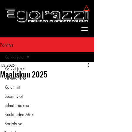
Päivitys
Kaikki jutut
1.3.2025
Kaikki jutut
Maaliskuu 2025
VIP-huone ✪
Kolumnit
Suomitytöt
Silmänruokaa
Kuukauden Mirri
Sarjakuva