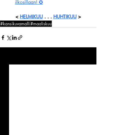
ilkosillaan! ✪
< 
HELMIKUU
 . . . 
HUHTIKUU
 >
#kansikuvamalli
#maaliskuu
Viimeisimmät päivitykset
Katso kaikki