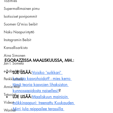
Tozimies
Supermallimainen pimu
Isotissiset povipommit
Suomen Q'miss beibit
Naku Naapurintyttö
Instagramin Beibit
Kansallisarkisto
Aina Simonen
EGORAZZISSA MAALISKUUSSA, MM.:
Jan I. Somela
e-Babe Mallit
LUE LISÄÄ:
Voisiko 'suikkari' 
korvata kasvohoidot? - mies kerro 
Penkkiurheilu
tämä teoria kasvojen lihaksiston 
Annie Mål
kunnossapidosta naisellesi!
?
Tatuointi
LUE LISÄÄ:
Maaliskuun mainioin 
Videot
mökkinaapuri: treenattu Kuukauden 
Mirri Jula reippailee terassilla 
Wanhat