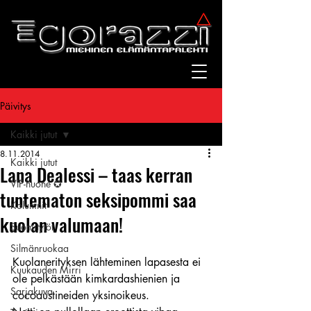
Päivitys
Kaikki jutut
8.11.2014
Kaikki jutut
Lana Dealessi – taas kerran
VIP-huone ✪
tuntematon seksipommi saa
Kolumnit
kuolan valumaan!
Suomitytöt
Silmänruokaa
Kuolanerityksen lähteminen lapasesta ei 
Kuukauden Mirri
ole pelkästään kimkardashienien ja 
Sarjakuva
cocoaustineiden yksinoikeus.