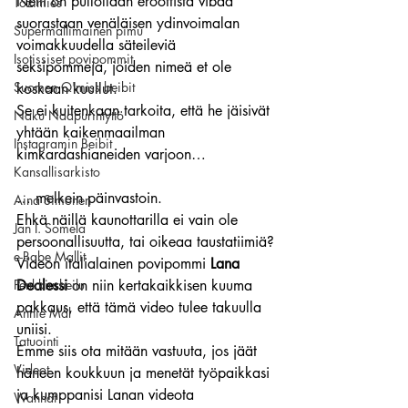
Netti on pullollaan eroottista vibaa 
Tozimies
suorastaan venäläisen ydinvoimalan 
Supermallimainen pimu
voimakkuudella säteileviä 
Isotissiset povipommit
seksipommeja, joiden nimeä et ole 
Suomen Q'miss beibit
koskaan kuullut.
Se ei kuitenkaan tarkoita, että he jäisivät 
Naku Naapurintyttö
yhtään kaikenmaailman 
Instagramin Beibit
kimkardashianeiden varjoon…
Kansallisarkisto
… melkein päinvastoin.
Aina Simonen
Ehkä näillä kaunottarilla ei vain ole 
Jan I. Somela
persoonallisuutta, tai oikeaa taustatiimiä?
e-Babe Mallit
Videon italialainen povipommi 
Lana 
Penkkiurheilu
Dealessi
 on niin kertakaikkisen kuuma 
pakkaus, että tämä video tulee takuulla 
Annie Mål
uniisi. 
Tatuointi
Emme siis ota mitään vastuuta, jos jäät 
Videot
häneen koukkuun ja menetät työpaikkasi 
ja kumppanisi Lanan videota 
Wanhat