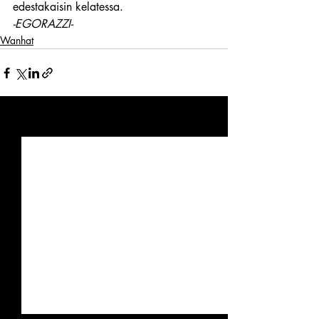
edestakaisin kelatessa.
-EGORAZZI-
Wanhat
Viimeisimmät päivitykset
Katso kaikki