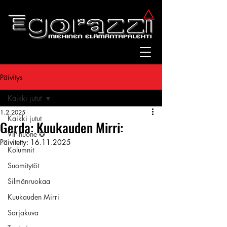
Päivitys
Kaikki jutut
1.2.2025
Kaikki jutut
Gerda: Kuukauden Mirri:
VIP-huone ✪
Päivitetty:
16.11.2025
Kolumnit
Suomitytöt
Silmänruokaa
Kuukauden Mirri
Sarjakuva