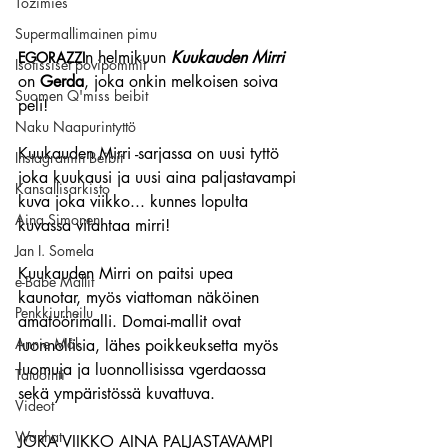
Tozimies
Supermallimainen pimu
n helmikuun 
Kuukauden Mirri
EGORAZZI
Isotissiset povipommit
on 
Gerda
, joka onkin melkoisen soiva 
Suomen Q'miss beibit
peli!
Naku Naapurintyttö
Kuukauden Mirri -sarjassa on uusi tyttö 
Instagramin Beibit
joka kuukausi ja uusi aina paljastavampi 
Kansallisarkisto
kuva joka viikko... kunnes lopulta 
Aina Simonen
kuvassa vilahtaa mirri!
Jan I. Somela
Kuukauden Mirri on paitsi upea 
e-Babe Mallit
kaunotar, myös viattoman näköinen 
Penkkiurheilu
amatöörimalli. Domai-mallit ovat 
Annie Mål
luonnollisia, lähes poikkeuksetta myös 
luomuja ja luonnollisissa vgerdaossa 
Tatuointi
sekä ympäristössä kuvattuva.
Videot
Wanhat
JOKA VIIKKO AINA PALJASTAVAMPI 