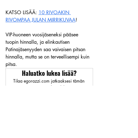
KATSO LISÄÄ: 
10 RIVOAKIN 
RIVOMPAA JULAN MIRRIKUVAA
!
VIP-huoneen vuosijäseneksi pääsee 
tuopin hinnalla, ja elinkautisen 
Patinajäsenyyden saa vaivaisen pitsan 
hinnalla, mutta se on terveellisempi kuin 
pitsa.
Haluatko lukea lisää?
Tilaa egorazzi.com jatkaaksesi tämän 
rajoitetun päivityksen lukemista.
Tilaa nyt
#daisarit
#yläosaton
#peppu
#naku
#kuukauden_mirri
#punapää