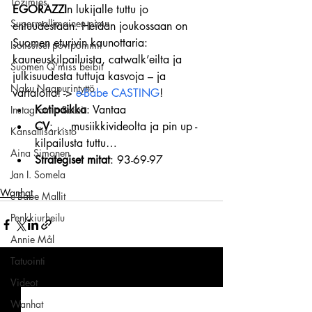
Tozimies
EGORAZZI
n lukijalle tuttu jo 
Supermallimainen pimu
entuudestaan. Heidän joukossaan on 
Suomen eturivin kaunottaria: 
Isotissiset povipommit
kauneuskilpailuista, catwalk’eilta ja 
Suomen Q'miss beibit
julkisuudesta tuttuja kasvoja – ja 
Naku Naapurintyttö
vartaloita! -> 
e-Babe CASTING
!
Kotipaikka
: Vantaa
Instagramin Beibit
CV
: … musiikkivideolta ja pin up -
Kansallisarkisto
kilpailusta tuttu…
Aina Simonen
Strategiset mitat
: 93-69-97
Jan I. Somela
Wanhat
e-Babe Mallit
Penkkiurheilu
Annie Mål
Tatuointi
Viimeisimmät päivitykset
Katso kaikki
Videot
Wanhat