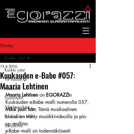
Päivitys
Kaikki jutut
13.6.2016
Kaikki jutut
Kuukauden e-Babe #057:
VIP-huone ✪
Maaria Lehtinen
Kolumnit
Maaria Lehtinen
 on 
EGORAZZI
n 
Suomitytöt
Kuukauden e-Babe -malli numerolla 057.
Silmänruokaa
Miksi juuri hän
: Tämä musikaalinen 
Kuukauden Mirri
blondi on nähty musiikkivideoilla ja pin-
up -mallina.
Sarjakuva
e-Babe -malli on todennäköisesti 