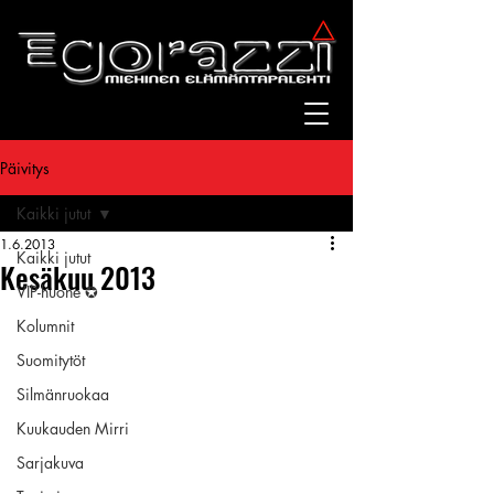
Päivitys
Kaikki jutut
1.6.2013
Kaikki jutut
Kesäkuu 2013
VIP-huone ✪
Kolumnit
Suomitytöt
Silmänruokaa
Kuukauden Mirri
Sarjakuva