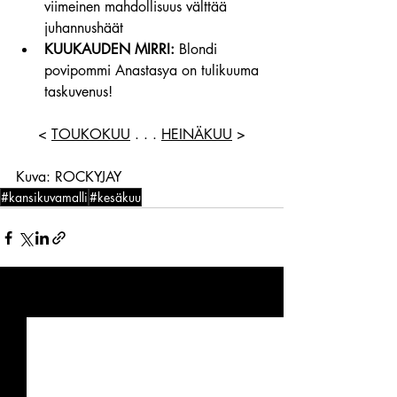
viimeinen mahdollisuus välttää 
juhannushäät
KUUKAUDEN MIRRI:
 Blondi 
povipommi Anastasya on tulikuuma 
taskuvenus!
< 
TOUKOKUU
 . . . 
HEINÄKUU
 >
Kuva: ROCKYJAY
#kansikuvamalli
#kesäkuu
Viimeisimmät päivitykset
Katso kaikki