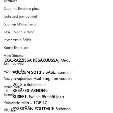
Tozimies
Supermallimainen pimu
Isotissiset povipommit
Suomen Q'miss beibit
Naku Naapurintyttö
Instagramin Beibit
Kansallisarkisto
Aina Simonen
EGORAZZISSA KESÄKUUSSA
, MM.:
Jan I. Somela
e-Babe Mallit
VUODEN 2013 E-BABE
: Sensuelli 
huippumissi Asal Bargh on vuoden 
Penkkiurheilu
2013 e-Babe -malli
Annie Mål
KESÄFESTAREIDEN 
Tatuointi
KLISEET
: Näihin törmäät joka 
Videot
festareilla – TOP 10!
RYSSITÄÄN POLTTARIT:
 Sulhasen 
Wanhat