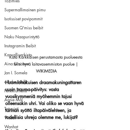
Tozimies
Supermallimainen pimu
Isotissiset povipommit
Suomen Q'miss beibit
Naku Naapurintyttö
Instagramin Beibit
Kansallisarkisto
Kata Kärkkäisen perustamasta puolueesta 
Aina Simonen
tulisi hyvä laitavasemmiston puolue | 
WIKIMEDIA
Jan I. Somela
e-Babe Mallit
Huomiohakuisen draamakuningattaren 
uusin trauma-päivitys: vasta 
Penkkiurheilu
vuosikymmeniä myöhemmin tajusi 
Annie Mål
olleensakin uhri. Vai oliko se vaan hyvä 
Tatuointi
tarinan syöttö iltapäivälehteen, ja 
todellisia uhreja olemme me, lukijat?
Videot
Wanhat