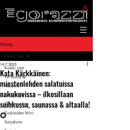
Päivitys
Kaikki jutut
14.7.2025
Kaikki jutut
Kata Kärkkäinen:
VIP-huone ✪
miestenlehden salatuissa
Kolumnit
nakukuvissa – ilkosillaan
Suomitytöt
suihkussa, saunassa & altaalla!
Silmänruokaa
✪
Kuukauden Mirri
Sarjakuva