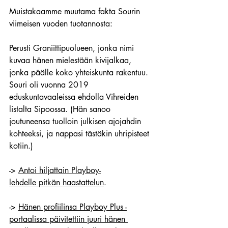
Muistakaamme muutama fakta Sourin 
viimeisen vuoden tuotannosta:
Perusti Graniittipuolueen, jonka 
nimi 
kuvaa hänen mielestään kivijalkaa, 
jonka päälle koko yhteiskunta rakentuu. 
Souri oli vuonna 2019 
eduskuntavaaleissa ehdolla Vihreiden 
listalta Sipoossa. (Hän sanoo 
joutuneensa tuolloin julkisen ajojahdin 
kohteeksi, ja nappasi tästäkin uhripisteet 
kotiin.)
-> 
Antoi hiljattain Playboy-
lehdelle pitkän haastattelun
.
-> 
Hänen profiilinsa Playboy Plus -
portaalissa päivitettiin juuri hänen 