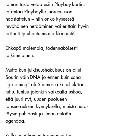
tämän tästä vetää esiin Playboy-kortin, 
ja antaa Playboylle tuoreen ison 
haastattelun – niin onko kyseessä 
myöhäinen herääminen vai erittäin hyvin 
brändätty uhriutumis-markkinointi?
Ehkäpä molempia, todennäköisesti 
jälkimmäinen.
Mutta kun julkisuushakuisuus on ollut 
Sourin ydin-DNA jo ennen kuin sana 
”grooming” oli Suomessa kenellekään 
tuttu, tuntuu jotenkin vaikealta uskoa, 
että juuri nyt, uuden puolueen 
lanseerauksen kynnyksellä, muisto heräsi 
täysin puhtaasti ja ilman mitään 
agendaa.
Kyllä, myöhäinen traumamuiston 