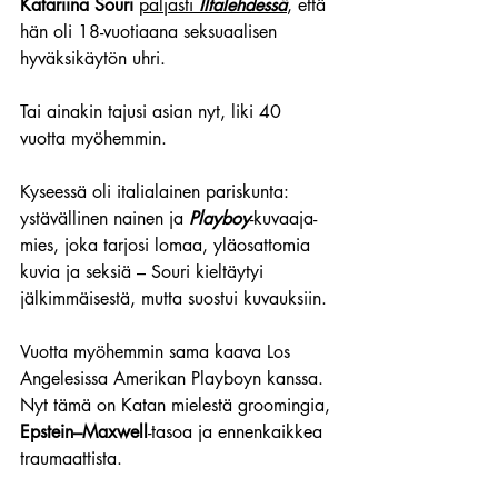
Katariina Souri
paljasti 
Iltalehdessä
, että 
hän oli 18-vuotiaana seksuaalisen 
hyväksikäytön uhri. 
Tai ainakin tajusi asian nyt, liki 40 
vuotta myöhemmin. 
Kyseessä oli italialainen pariskunta: 
ystävällinen nainen ja 
Playboy
-kuvaaja-
mies, joka tarjosi lomaa, yläosattomia 
kuvia ja seksiä – Souri kieltäytyi 
jälkimmäisestä, mutta suostui kuvauksiin. 
Vuotta myöhemmin sama kaava Los 
Angelesissa Amerikan Playboyn kanssa. 
Nyt tämä on Katan mielestä groomingia, 
Epstein–Maxwell
-tasoa ja ennenkaikkea 
traumaattista.