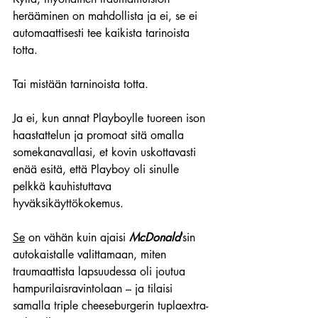
herääminen on mahdollista ja ei, se ei 
automaattisesti tee kaikista tarinoista 
totta.
Tai mistään tarninoista totta.
Ja ei, kun annat Playboylle tuoreen ison 
haastattelun ja promoat sitä omalla 
somekanavallasi, et kovin uskottavasti 
enää esitä, että Playboy oli sinulle 
pelkkä kauhistuttava 
hyväksikäyttökokemus.
Se
 on vähän kuin ajaisi 
McDonald
’sin 
autokaistalle valittamaan, miten 
traumaattista lapsuudessa oli joutua 
hampurilaisravintolaan – ja tilaisi 
samalla triple cheeseburgerin tuplaextra-