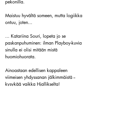
pekonilla.
Maistuu hyvältä someen, mutta logiikka 
ontuu, joten...
... Katariina Souri, lopeta jo se 
paskanpuhuminen: ilman Playboy-kuvia 
sinulla ei olisi mitään mistä 
huomiohuorata.
Ainoastaan edellisen kappaleen 
viimeisen yhdyssanan jälkimmäistä -- 
kysykää vaikka Hjallikselta!
Kata on todennäköisesti uhriutumisen 
Suomen mestari: ongelmia on ollut 
jokaisen miesystävän kanssa: 
Antti 
Piippo
 (pahoinpitelyotsikot), 
LUX
-kohu, 
lesbosuhde, seksiä 
Renny Harlin
in 