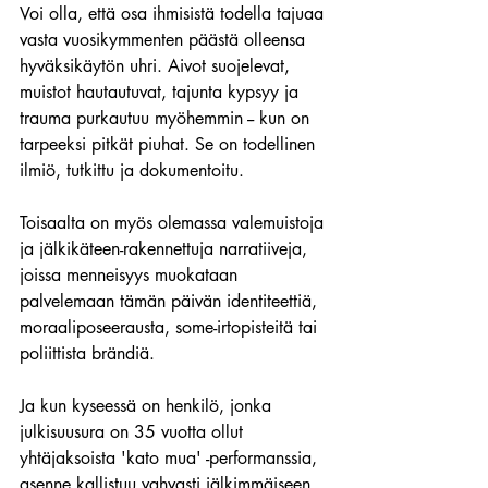
Voi olla, että osa ihmisistä todella tajuaa 
vasta vuosikymmenten päästä olleensa 
hyväksikäytön uhri. Aivot suojelevat, 
muistot hautautuvat, tajunta kypsyy ja 
trauma purkautuu myöhemmin -- kun on 
tarpeeksi pitkät piuhat. Se on todellinen 
ilmiö, tutkittu ja dokumentoitu.
Toisaalta on myös olemassa valemuistoja 
ja jälkikäteen-rakennettuja narratiiveja, 
joissa menneisyys muokataan 
palvelemaan tämän päivän identiteettiä, 
moraaliposeerausta, some-irtopisteitä tai 
poliittista brändiä. 
Ja kun kyseessä on henkilö, jonka 
julkisuusura on 35 vuotta ollut 
yhtäjaksoista 'kato mua' -performanssia, 
asenne kallistuu vahvasti jälkimmäiseen.