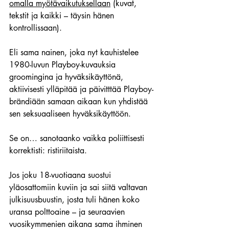
omalla myötävaikutuksellaan
 (kuvat, 
tekstit ja kaikki – täysin hänen 
kontrollissaan).
Eli sama nainen, joka nyt kauhistelee 
1980-luvun Playboy-kuvauksia 
groomingina ja hyväksikäyttönä, 
aktiivisesti ylläpitää ja päivitttää Playboy-
brändiään samaan aikaan kun yhdistää 
sen seksuaaliseen hyväksikäyttöön. 
Se on… sanotaanko vaikka poliittisesti 
korrektisti: ristiriitaista.
Jos joku 18-vuotiaana suostui 
yläosattomiin kuviin ja sai siitä valtavan 
julkisuusbuustin, josta tuli hänen koko 
uransa polttoaine – ja seuraavien 
vuosikymmenien aikana sama ihminen 