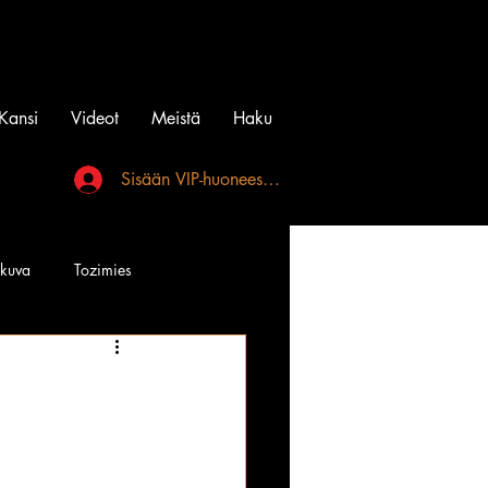
Kansi
Videot
Meistä
Haku
Sisään VIP-huoneeseen
akuva
Tozimies
Instagramin Beibit
l
Tatuointi
Videot