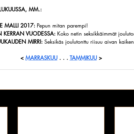
LUKUUSSA, MM.:
 MALLI 2017: 
Pepun mitan parempi!
N KERRAN VUODESSA: 
Koko netin seksikkäimmät jouluton
UKAUDEN MIRRI: 
Seksikäs joulutonttu riisuu aivan kaiken
< 
MARRASKUU
 . . . 
TAMMIKUU
 >