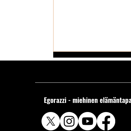
Egorazzi - miehinen elämäntapa
Kerran muinoin Instagramin
isoimmat ja herkullisimmat tissit:
mitä heille nyt kuuluu –