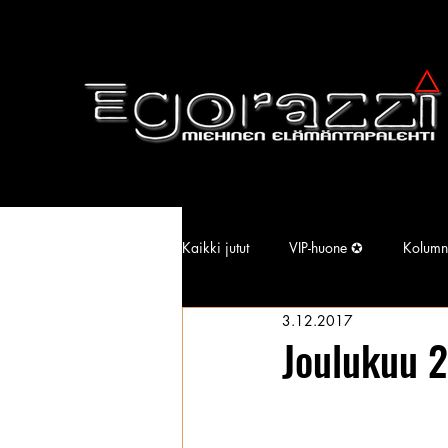
Kaikki jutut
VIP-huone ✪
Kolumn
3.12.2017
Supermallimainen pimu
Isotiss
Joulukuu 
Kansallisarkisto
Aina Simonen