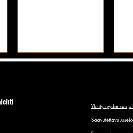
lehti
Yksityisyydensuoja
Elokuun Kuukauden Mirri ei luovu
Katto
topistaan: uppiniskainen ja
männä
Saavutettavuusselo
muotovalio punapää ei aristele
Sophi