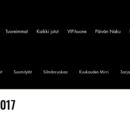
Tuoreimmat
Kaikki jutut
VIP-huone
Päivän Naku
it
Suomitytöt
Silmänruokaa
Kuukauden Mirri
Sarj
iset povipommit
Suomen Q'miss beibit
Naku Naapurintyttö
2017
Jan I. Somela
e-Babe Mallit
Penkkiurheilu
Annie Må