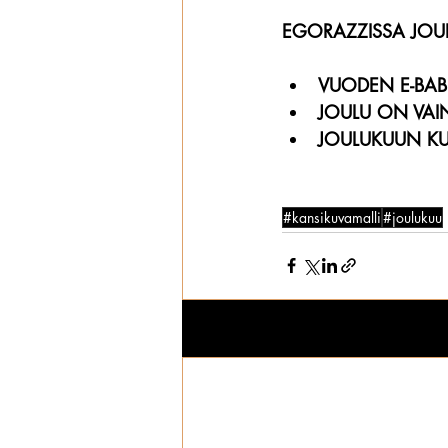
EGORAZZISSA JOU
VUODEN E-BABE
JOULU ON VAI
JOULUKUUN KU
#kansikuvamalli
#joulukuu
Viimeisimmät päivitykset