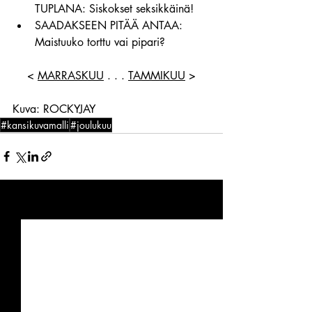
TUPLANA: Siskokset seksikkäinä!
SAADAKSEEN PITÄÄ ANTAA: 
Maistuuko torttu vai pipari?
< 
MARRASKUU
 . . . 
TAMMIKUU
 >
Kuva: ROCKYJAY
#kansikuvamalli
#joulukuu
Viimeisimmät päivitykset
Katso kaikki