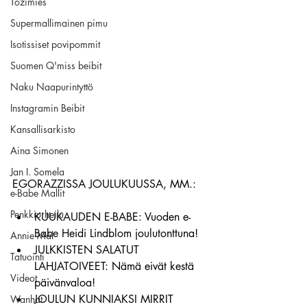
Tozimies
Supermallimainen pimu
Isotissiset povipommit
Suomen Q'miss beibit
Naku Naapurintyttö
Instagramin Beibit
Kansallisarkisto
Aina Simonen
Jan I. Somela
EGORAZZISSA JOULUKUUSSA, MM.:
e-Babe Mallit
Penkkiurheilu
KUUKAUDEN E-BABE: Vuoden e-
Babe Heidi Lindblom joulutonttuna!
Annie Mål
JULKKISTEN SALATUT 
Tatuointi
LAHJATOIVEET: Nämä eivät kestä 
Videot
päivänvaloa!
JOULUN KUNNIAKSI MIRRIT 
Wanhat