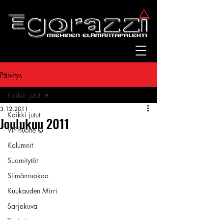
Päivitys
Kaikki jutut
3.12.2011
Kaikki jutut
Joulukuu 2011
VIP-huone ✪
Kolumnit
Suomitytöt
Silmänruokaa
Kuukauden Mirri
Sarjakuva