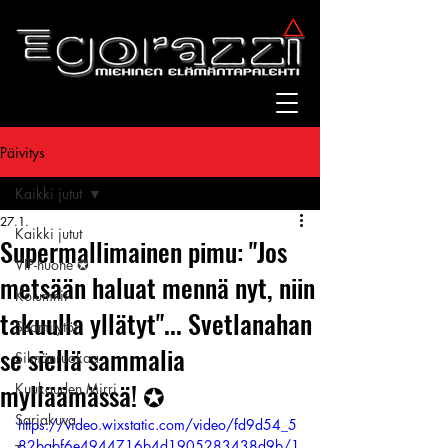
Päivitys
Kaikki jutut
27.1.
Kaikki jutut
Supermallimainen pimu: "Jos
VIP-huone ✪
metsään haluat mennä nyt, niin
Kolumnit
takuulla yllätyt"... Svetlanahan
Suomitytöt
se siellä sammalia
Silmänruokaa
mylläämässä! ✪
Kuukauden Mirri
Sarjakuva
https://video.wixstatic.com/video/fd9d54_5
82babf6e4944716b4d1905283438d9b/1