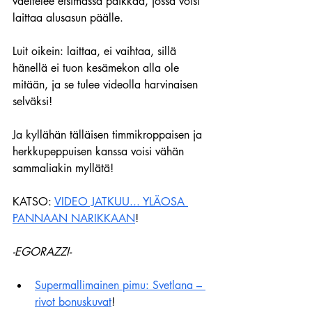
vaeltelee etsimässä paikkaa, jossa voisi 
laittaa alusasun päälle.
Luit oikein: laittaa, ei vaihtaa, sillä 
hänellä ei tuon kesämekon alla ole 
mitään, ja se tulee videolla harvinaisen 
selväksi!
Ja kyllähän tälläisen timmikroppaisen ja 
herkkupeppuisen kanssa voisi vähän 
sammaliakin myllätä!
KATSO: 
VIDEO JATKUU... YLÄOSA 
PANNAAN NARIKKAAN
!
-EGORAZZI-
Supermallimainen pimu: Svetlana – 
rivot bonuskuvat
!