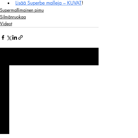
Lisää Superbe malleja – KUVAT
!
Supermallimainen pimu
Silmänruokaa
Videot
Viimeisimmät päivitykset
Katso kaikki