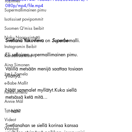
Tozimies
080p/mp4/file.mp4
Supermallimainen pimu
Isotissiset povipommit
Suomen Q'miss beibit
Naku Naapurintyttö
Svetlana Yakovleva
 on 
Superbe
-malli.
Instagramin Beibit
Eli sellainen supermallimainen pimu.
Kansallisarkisto
Aina Simonen
Välillä metsään menijä saattaa tosiaan 
Jan I. Somela
yllättyä.
e-Babe Mallit
Näät sammalet myllätyt.Kuka siellä 
Penkkiurheilu
metsässä ketä mitä...
Annie Mål
Tatuointi
... häh?
Videot
Svetlanahan se siellä korinsa kanssa 
Wanhat