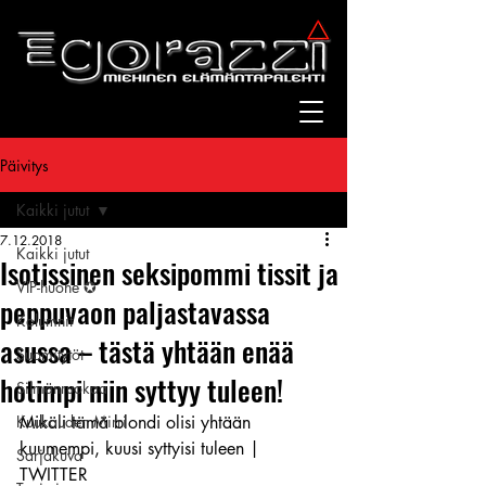
Päivitys
Kaikki jutut
7.12.2018
Kaikki jutut
Isotissinen seksipommi tissit ja
VIP-huone ✪
peppuvaon paljastavassa
Kolumnit
asussa – tästä yhtään enää
Suomitytöt
hotimpi niin syttyy tuleen!
Silmänruokaa
Kuukauden Mirri
Mikäli tämä blondi olisi yhtään 
kuumempi, kuusi syttyisi tuleen | 
Sarjakuva
TWITTER