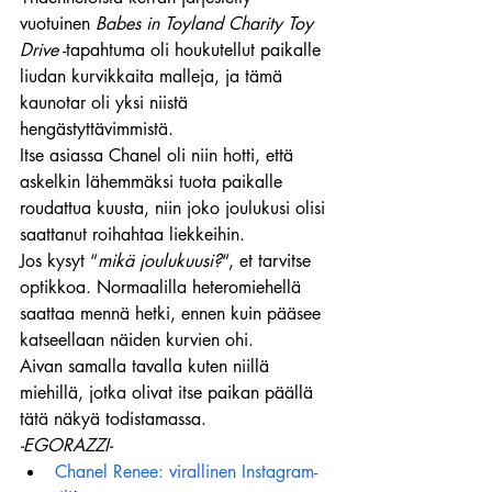
vuotuinen 
Babes in Toyland Charity Toy 
Drive
 -tapahtuma oli houkutellut paikalle 
liudan kurvikkaita malleja, ja tämä 
kaunotar oli yksi niistä 
hengästyttävimmistä.
Itse asiassa Chanel oli niin hotti, että 
askelkin lähemmäksi tuota paikalle 
roudattua kuusta, niin joko joulukusi olisi 
saattanut roihahtaa liekkeihin.
Jos kysyt “
mikä joulukuusi?
“, et tarvitse 
optikkoa. Normaalilla heteromiehellä 
saattaa mennä hetki, ennen kuin pääsee 
katseellaan näiden kurvien ohi.
Aivan samalla tavalla kuten niillä 
miehillä, jotka olivat itse paikan päällä 
tätä näkyä todistamassa.
-EGORAZZI-
Chanel Renee: virallinen Instagram-