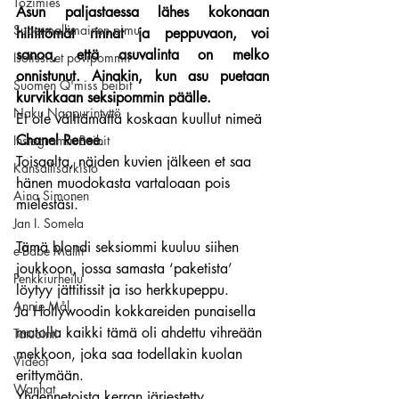
Tozimies
Asun paljastaessa lähes kokonaan 
Supermallimainen pimu
hillittömät rinnat ja peppuvaon, voi 
sanoa, että asuvalinta on melko 
Isotissiset povipommit
onnistunut. Ainakin, kun asu puetaan 
Suomen Q'miss beibit
kurvikkaan seksipommin päälle.
Naku Naapurintyttö
Et ole välttämättä koskaan kuullut nimeä 
Chanel Renee
.
Instagramin Beibit
Toisaalta, näiden kuvien jälkeen et saa 
Kansallisarkisto
hänen muodokasta vartaloaan pois 
Aina Simonen
mielestäsi.
Jan I. Somela
Tämä blondi seksiommi kuuluu siihen 
e-Babe Mallit
joukkoon, jossa samasta ‘paketista’ 
Penkkiurheilu
löytyy jättitissit ja iso herkkupeppu.
Annie Mål
Ja Hollywoodin kokkareiden punaisella 
matolla kaikki tämä oli ahdettu vihreään 
Tatuointi
mekkoon, joka saa todellakin kuolan 
Videot
erittymään.
Wanhat
Yhdennetoista kerran järjestetty 