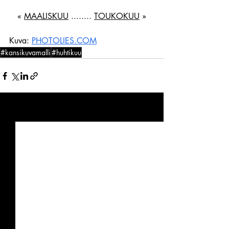
« 
MAALISKUU
 ........ 
TOUKOKUU
 »
Kuva: 
PHOTOLIES.COM
#kansikuvamalli
#huhtikuu
Viimeisimmät päivitykset
Katso kaikki