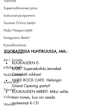
Tozimies
Supermallimainen pimu
Isotissiset povipommit
Suomen Q'miss beibit
Naku Naapurintyttö
Instagramin Beibit
Kansallisarkisto
EGORAZZISSA HUHTIKUUSSA, MM.:
Aina Simonen
Jan I. Somela
KUUKAUDEN E-
e-Babe Mallit
BABE: Superseksikäs Jennabel 
Gröndahl rokkaa!
Penkkiurheilu
HARD ROCK CAFE: Helsingin 
Annie Mål
Grand Opening -partyt!
Tatuointi
KUUKAUDEN MIRRIT: Miksi valita 
Videot
vain toinen, kun voi saada 
molemmat K-15!
Wanhat