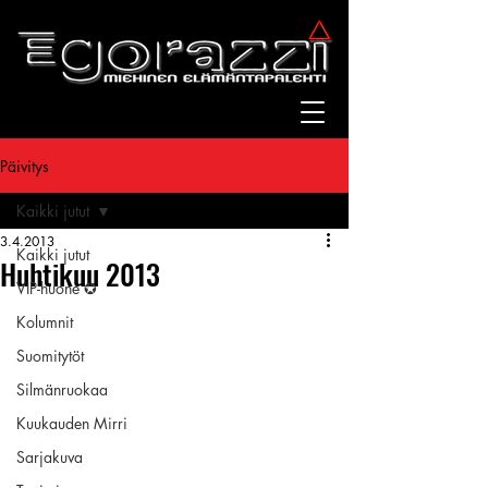
Päivitys
Kaikki jutut
3.4.2013
Kaikki jutut
Huhtikuu 2013
VIP-huone ✪
Kolumnit
Suomitytöt
Silmänruokaa
Kuukauden Mirri
Sarjakuva