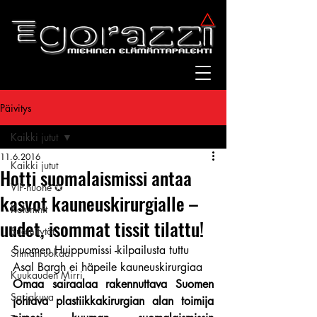
Päivitys
Kaikki jutut
11.6.2016
Kaikki jutut
Hotti suomalaismissi antaa
VIP-huone ✪
kasvot kauneuskirurgialle –
Kolumnit
uudet, isommat tissit tilattu!
Suomitytöt
Suomen Huippumissi -kilpailusta tuttu 
Silmänruokaa
Asal Bargh ei häpeile kauneuskirurgiaa
Kuukauden Mirri
Omaa sairaalaa rakennuttava Suomen 
Sarjakuva
johtava plastiikkakirurgian alan toimija 