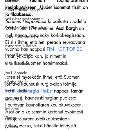
nimesi kuuman suomalaismissin 
Tozimies
keulakuvakseen. Uudet isommat tissit on 
Supermallimainen pimu
jo tilauksessa.
Isotissiset povipommit
Suomen Huippumissi
 -kilpailusta vuodelta 
Suomen Q'miss beibit
2013 tuttu 174-senttinen 
Asal Bargh
 on 
mykistävän upea näky korkokengissään.
Naku Naapurintyttö
Ei siis ihme, että heti perään seuraavana 
Instagramin Beibit
vuonna hän nappasi 
FIN HOT TOP 20
 -
Kansallisarkisto
listan ykköspaikan, ja nimettiin 
virallisesti Suomen hoteimmaksi.
Aina Simonen
Jan I. Somela
Joten ei myöskään ihme, että Suomen 
e-Babe Mallit
johtava kauneuskirurgia-alan toimija 
Penkkiurheilu
Plastiikkakirurgia Fin-Est
 nappasi tämän 
avoimesti kauneuskirurgian puolesta 
Annie Mål
liputtavan kaunottaren keulakuvakseen.
Tatuointi
Asal on aikaisemmin kertonut avoimesti 
Videot
rintojensuurennusleikkauksestaan 
julkisuudessa, sekä hänelle tehdystä 
Wanhat