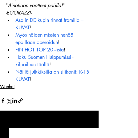
"
Ainakaan vaatteet päällä!
"
-EGORAZZI-
Asalin DD-kupin rinnat framilla – 
KUVAT
!
Myös näiden missien nenää 
epäillään operoidun
!
FIN HOT TOP 20 -lista
!
Haku Suomen Huippumissi -
kilpailuun täällä
!
Näillä julkkiksilla on silikonit: K-15 
KUVAT
!
Wanhat
Viimeisimmät päivitykset
Katso kaikki