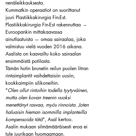
nenäleikkauksesta.
Kummatkin operaatiot on suorittanut 
juuri Plastiikkakirurgia Fin-Est.
Plastiikkakirurgia Fin-Est rakennuttaa  – 
Euroopankin mittakaavassa 
ainutlaatuista — omaa sairaalaa, joka 
valmistuu vielä vuoden 2016 aikana.
Asalista on kaavailtu koko sairaalan 
ensimmäistä potilasta.
Tämän hotin brunetin reilun puolen litran 
rintaimplantit vaihdettaisiin uusiin, 
kookkaimpiin silikoneihin.
"
Olen ollut rintoihin todella tyytyväinen, 
mutta olen kovan treenin vuoksi 
menettänyt rasvaa, myös rinnoista. Joten 
haluaisin hieman isommilla implanteilla 
kompensoida tätä
", Asal kertoo.
Asalin mukaan silmämääräisesti eroa ei 
tule juurikaan huomaamaan.