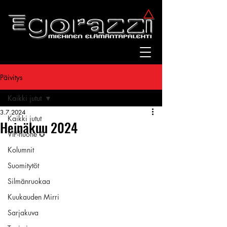
Päivitys
Kaikki jutut
3.7.2024
Kaikki jutut
Heinäkuu 2024
VIP-huone ✪
Kolumnit
Suomitytöt
Silmänruokaa
Kuukauden Mirri
Sarjakuva