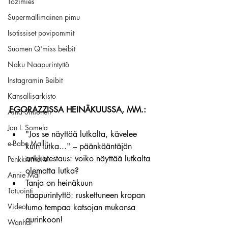
Tozimies
Supermallimainen pimu
Isotissiset povipommit
Suomen Q'miss beibit
Naku Naapurintyttö
Instagramin Beibit
Kansallisarkisto
EGORAZZISSA HEINÄKUUSSA, MM.:
Aina Simonen
Jan I. Somela
"Jos se näyttää lutkalta, kävelee 
e-Babe Mallit
kuin lutka..." – päänkääntäjän 
ankkatestaus: voiko näyttää lutkalta 
Penkkiurheilu
olematta lutka?
Annie Mål
Tanja on heinäkuun 
Tatuointi
naapurintyttö: ruskettuneen kropan 
Videot
lumo tempaa katsojan mukansa 
aurinkoon!
Wanhat