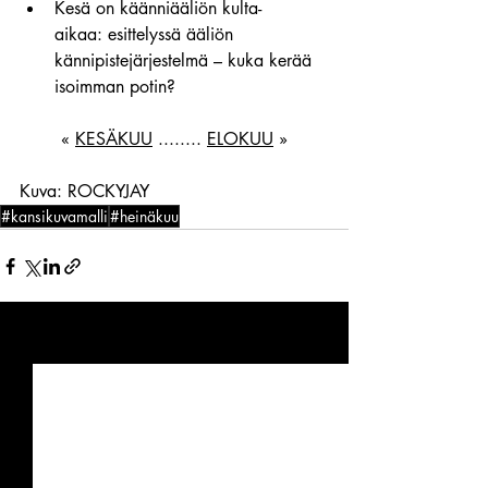
Kesä on käänniääliön kulta-
aikaa: esittelyssä ääliön 
kännipistejärjestelmä – kuka kerää 
isoimman potin?
« 
KESÄKUU
 ........ 
ELOKUU
 »
Kuva: ROCKYJAY
#kansikuvamalli
#heinäkuu
Viimeisimmät päivitykset
Katso kaikki