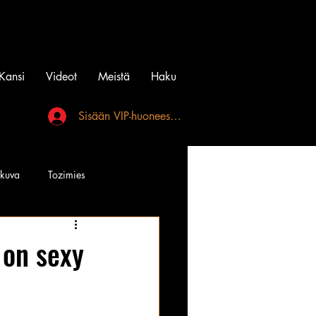
Kansi
Videot
Meistä
Haku
Sisään VIP-huoneeseen
akuva
Tozimies
Instagramin Beibit
 on sexy
l
Tatuointi
Videot