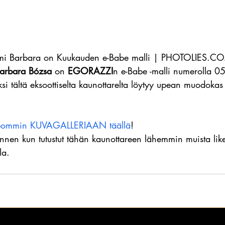
mmi Barbara on Kuukauden e-Babe malli | PHOTOLIES.C
arbara Bózsa 
on 
EGORAZZI
n e-Babe -malli numerolla 0
ksi tältä eksoottiselta kaunottarelta löytyy upean muodok
vipommin KUVAGALLERIAAN täällä
!
nnen kun tutustut tähän kaunottareen lähemmin muista like
la.