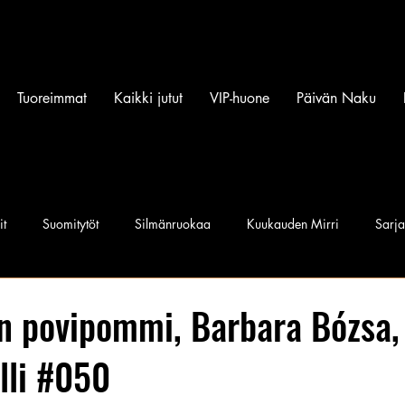
Tuoreimmat
Kaikki jutut
VIP-huone
Päivän Naku
it
Suomitytöt
Silmänruokaa
Kuukauden Mirri
Sarj
iset povipommit
Suomen Q'miss beibit
Naku Naapurintyttö
n povipommi, Barbara Bózsa,
lli #050
Jan I. Somela
e-Babe Mallit
Penkkiurheilu
Annie Må