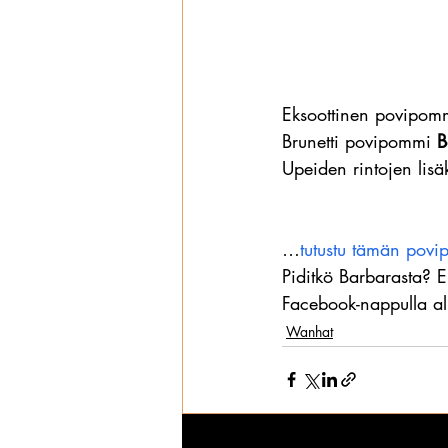
Eksoottinen povipo
Brunetti povipommi 
B
Upeiden rintojen lisä
…
tutustu tämän po
Piditkö Barbarasta? E
Facebook-nappulla al
Wanhat