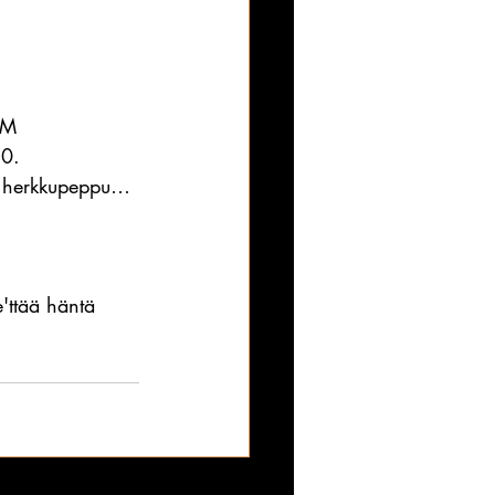
OM
50.
as herkkupeppu…
'ttää häntä 