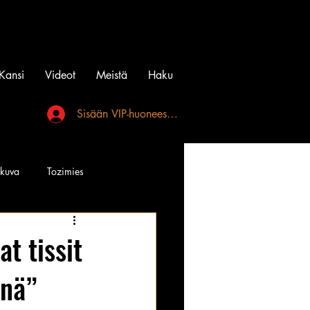
Kansi
Videot
Meistä
Haku
Sisään VIP-huoneeseen
akuva
Tozimies
Instagramin Beibit
t tissit
nnä”
l
Tatuointi
Videot