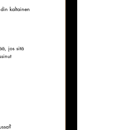
din kaltainen 
ä, jos sitä 
ssinut 
pussa?