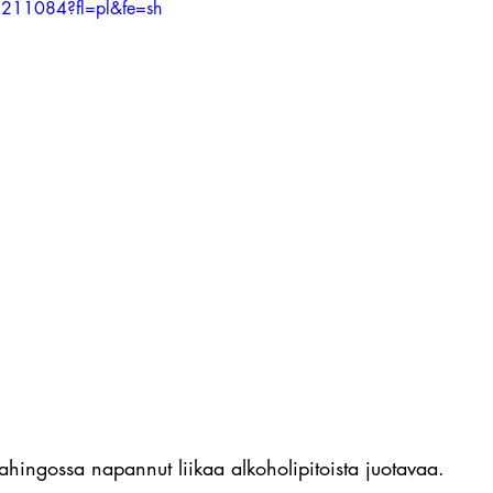
2211084?fl=pl&fe=sh
vahingossa napannut liikaa alkoholipitoista juotavaa.