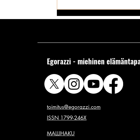
Egorazzi - miehinen elämäntapa
Supermallimainen pimu: Kelly
pitää huolen että
lainelautailussakin on voitelu
kunnossa! ✪
toimitus@egorazzi.com
ISSN 1799-246X
MALLIHAKU