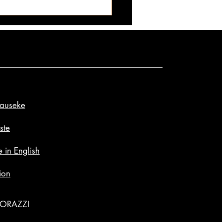
lauseke
mallimainen pimu:
luomua Yanaa alkaa biksut
ste
tamaan aamu-uinnilla - ei
 in English
äisiä aarteitaan piilottele! ✪
ion
GORAZZI