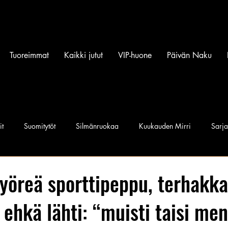
Tuoreimmat
Kaikki jutut
VIP-huone
Päivän Naku
it
Suomitytöt
Silmänruokaa
Kuukauden Mirri
Sarj
iset povipommit
Suomen Q'miss beibit
Naku Naapurintyttö
pyöreä sporttipeppu, terhakkaa
n ehkä lähti: “muisti taisi me
Jan I. Somela
e-Babe Mallit
Penkkiurheilu
Annie Må