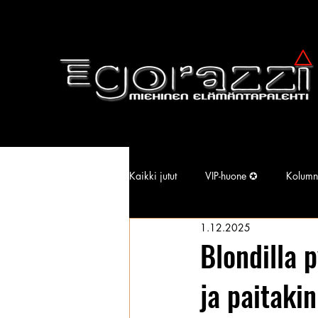
Kaikki jutut
VIP-huone ✪
Kolumn
1.12.2025
Supermallimainen pimu
Isotiss
Blondilla 
ja paitaki
Kansallisarkisto
Aina Simonen