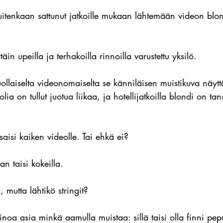
uitenkaan sattunut jatkoille mukaan lähtemään videon blon
äin upeilla ja terhakoilla rinnoilla varustettu yksilö.
uollaiselta videonomaiselta se känniläisen muistikuva näyttä
lia on tullut juotua liikaa, ja hotellijatkoilla blondi on tan
saisi kaiken videolle. Tai ehkä ei?
an taisi kokeilla.
ä, mutta lähtikö stringit?
noa asia minkä aamulla muistaa: sillä taisi olla finni pe