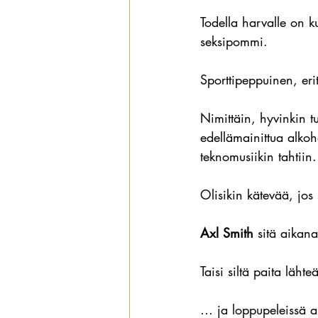
Todella harvalle on k
seksipommi.
Sporttipeppuinen, eritt
Nimittäin, hyvinkin t
edellämainittua alkoho
teknomusiikin tahtiin.
Olisikin kätevää, jos 
Axl Smith
 sitä aikana
Taisi siltä paita lähte
… ja loppupeleissä ai