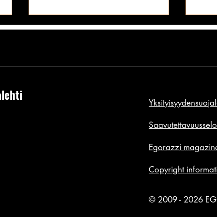
lehti
Yksityisyydensuoja
Supermallimainen pimu: erittäin
Super
muodollisesti pätevä taskuvenus
jätti
Saavutettavuusselo
tarjoillee sushi-buffettia
ahdis
Egorazzi magazine
tropiikissa! ✪
jättim
Copyright informat
© 2009 - 2026 E