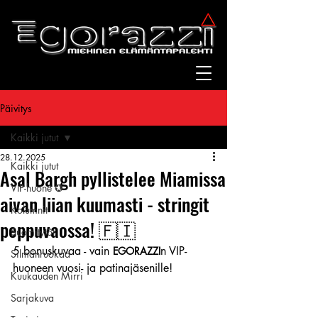
Päivitys
Kaikki jutut
28.12.2025
Kaikki jutut
Asal Bargh pyllistelee Miamissa
VIP-huone ✪
aivan liian kuumasti - stringit
Kolumnit
peppuvaossa! 🇫🇮
Suomitytöt
5 bonuskuvaa - vain 
n VIP-
EGORAZZI
Silmänruokaa
huoneen vuosi- ja patinajäsenille!
Kuukauden Mirri
Sarjakuva