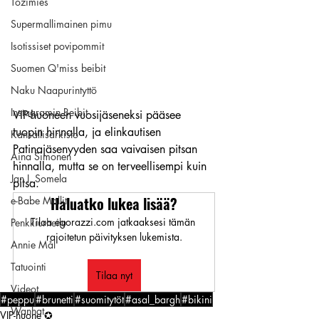
Tozimies
Supermallimainen pimu
Isotissiset povipommit
Suomen Q'miss beibit
Naku Naapurintyttö
Instagramin Beibit
VIP-huoneen vuosijäseneksi pääsee 
tuopin hinnalla, ja elinkautisen 
Kansallisarkisto
Patinajäsenyyden saa vaivaisen pitsan 
Aina Simonen
hinnalla, mutta se on terveellisempi kuin 
Jan I. Somela
pitsa.
Haluatko lukea lisää?
e-Babe Mallit
Tilaa egorazzi.com jatkaaksesi tämän 
Penkkiurheilu
rajoitetun päivityksen lukemista.
Annie Mål
Tatuointi
Tilaa nyt
Videot
#peppu
#brunetti
#suomitytöt
#asal_bargh
#bikini
Wanhat
VIP-huone ✪