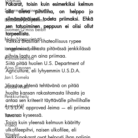
Tozimies
Pakarat, toisin kuin esimerkiksi kelmun 
Supermallimainen pimu
alla oleva pihviliha, on helppo jo 
silmämääräisesti todeta priimaksi. Ehkä 
Isotissiset povipommit
sen tatuoiminen peppuun ei olisi ollut 
Suomen Q'miss beibit
tarpeellista.
Naku Naapurintyttö
Vaikka Brasilian lihateollisuus rypee 
ongelmissa, lihasta pitävässä jenkkilässä 
Instagramin Beibit
pihvin laatu on aina priimaa.
Kansallisarkisto
Siitä pitää huolen U.S. Department of 
Aina Simonen
Agriculture, eli lyhyemmin U.S.D.A.
Jan I. Somela
Viraston yhtenä tehtävänä on pitää 
e-Babe Mallit
huolta kansan rakastamasta lihasta ja 
Penkkiurheilu
antaa sen kriteerit täyttävälle pihvilihalle 
Annie Mål
U.S.D.A. approved -leima — eli priimaa 
tavaraa kyseessä.
Tatuointi
Toisin kuin yleensä kelmuun kääritty 
Videot
ulkofileepihvi, naisen ulkofilee, eli 
Wanhat
herkkupakarat ovat helposti ihan paljain 