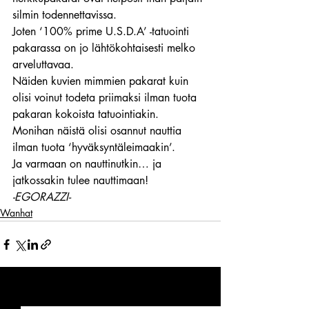
silmin todennettavissa.
Joten ‘100% prime U.S.D.A’ -tatuointi 
pakarassa on jo lähtökohtaisesti melko 
arveluttavaa.
Näiden kuvien mimmien pakarat kuin 
olisi voinut todeta priimaksi ilman tuota 
pakaran kokoista tatuointiakin.
Monihan näistä olisi osannut nauttia 
ilman tuota ‘hyväksyntäleimaakin’.
Ja varmaan on nauttinutkin… ja 
jatkossakin tulee nauttimaan!
-EGORAZZI-
Wanhat
Viimeisimmät päivitykset
Katso kaikki