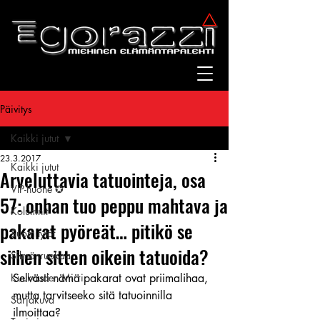
Päivitys
Kaikki jutut
23.3.2017
Kaikki jutut
Arveluttavia tatuointeja, osa
VIP-huone ✪
57: onhan tuo peppu mahtava ja
Kolumnit
pakarat pyöreät… pitikö se
Suomitytöt
siihen sitten oikein tatuoida?
Silmänruokaa
Kuukauden Mirri
Selvästi nämä pakarat ovat priimalihaa, 
mutta tarvitseeko sitä tatuoinnilla 
Sarjakuva
ilmoittaa?