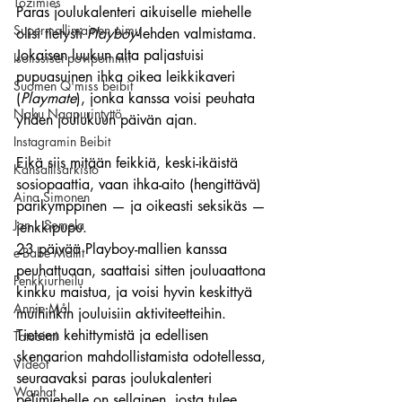
Tozimies
Paras joulukalenteri aikuiselle miehelle 
Supermallimainen pimu
olisi tietysti 
Playboy
-lehden valmistama.
Jokaisen luukun alta paljastuisi 
Isotissiset povipommit
pupuasuinen ihka oikea leikkikaveri 
Suomen Q'miss beibit
(
Playmate
), jonka kanssa voisi peuhata 
Naku Naapurintyttö
yhden joulukuun päivän ajan.
Instagramin Beibit
Eikä siis mitään feikkiä, keski-ikäistä 
Kansallisarkisto
sosiopaattia, vaan ihka-aito (hengittävä) 
Aina Simonen
parikymppinen — ja oikeasti seksikäs — 
Jan I. Somela
jenkkipupu.
23 päivää Playboy-mallien kanssa 
e-Babe Mallit
peuhattuaan, saattaisi sitten jouluaattona 
Penkkiurheilu
kinkku maistua, ja voisi hyvin keskittyä 
Annie Mål
muihinkin jouluisiin aktiviteetteihin.
Tieteen kehittymistä ja edellisen 
Tatuointi
skenaarion mahdollistamista odotellessa, 
Videot
seuraavaksi paras joulukalenteri 
Wanhat
pelimiehelle on sellainen, josta tulee 