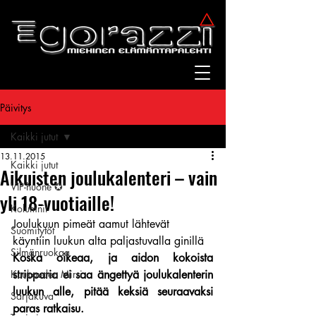
Päivitys
Kaikki jutut
13.11.2015
Kaikki jutut
Aikuisten joulukalenteri – vain
VIP-huone ✪
yli 18-vuotiaille!
Kolumnit
Joulukuun pimeät aamut lähtevät 
Suomitytöt
käyntiin luukun alta paljastuvalla ginillä
Silmänruokaa
Koska oikeaa, ja aidon kokoista 
Kuukauden Mirri
stripparia ei saa ängettyä joulukalenterin 
luukun alle, pitää keksiä seuraavaksi 
Sarjakuva
paras ratkaisu.