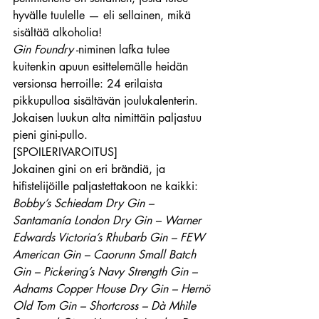
hyvälle tuulelle — eli sellainen, mikä 
sisältää alkoholia!
Gin Foundry
 -niminen lafka tulee 
kuitenkin apuun esittelemälle heidän 
versionsa herroille: 24 erilaista 
pikkupulloa sisältävän joulukalenterin.
Jokaisen luukun alta nimittäin paljastuu 
pieni gini-pullo. 
[SPOILERIVAROITUS]
Jokainen gini on eri brändiä, ja 
hifistelijöille paljastettakoon ne kaikki: 
Bobby’s Schiedam Dry Gin – 
Santamanía London Dry Gin – Warner 
Edwards Victoria’s Rhubarb Gin – FEW 
American Gin – Caorunn Small Batch 
Gin – Pickering’s Navy Strength Gin – 
Adnams Copper House Dry Gin – Hernö 
Old Tom Gin – Shortcross – Dà Mhìle 