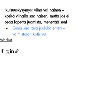
Ikuisuuskysymys: viina vai nainen – 
koska viinalla saa naisen, mutta jos ei 
osaa lopetta juomista, menettää sen!
Giniä sisältävä joulukalenteri – 
valmistajan kotisivut
!
Wanhat
Viimeisimmät päivitykset
Katso kaikki