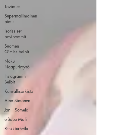
Tozimies
Supermallimainen
pimu
Isotissiset
povipommit
Suomen
Q'miss beibit
Naku
Naapurintyttö
Instagramin
Beibit
Kansallisarkisto
Aina Simonen
Jan I. Somela
e-Babe Mallit
Penkkiurheilu