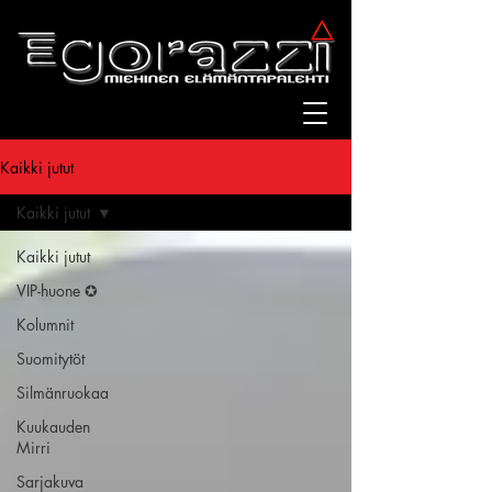
Kaikki jutut
Kaikki jutut
Kaikki jutut
VIP-huone ✪
Kolumnit
Suomitytöt
Silmänruokaa
Kuukauden
Mirri
Sarjakuva