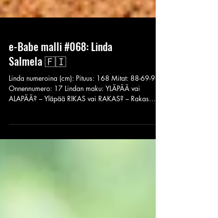
e-Babe malli #068: Linda
Salmela 🇫🇮
Linda numeroina (cm): Pituus: 168 Mitat: 88-69-93
Onnennumero: 17 Lindan maku: YLÄPÄÄ vai
ALAPÄÄ? – Yläpää RIKAS vai RAKAS? – Rakas
VIINI vai VISSY? – Viini PIHVI vai SALAATTI? – Pihvi
... ja VIP-huoneessa sitten ryvetään oikein kunnolla
mudassa, hypitään aidoille ja oikeastaan lopuksi
jäljelle jää vain stetsoni... ... eikä sekään edes
päähän. KATSO LISÄÄ: E-BABE LINDAN "LET'S GET
DIRRTY" -BONUSKUVAT! Elinkautinen jäsenyys