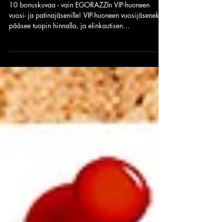
hyppimään aidoille! 🇫🇮
10 bonuskuvaa - vain EGORAZZIn VIP-huoneen
vuosi- ja patinajäsenille! VIP-huoneen vuosijäseneksi
pääsee tuopin hinnalla, ja elinkautisen
Patinajäsenyyden saa vaivaisella parilla kympillä,
mikä on sulle pikkuraha, mutta meille pienistä
puroista muodostuva (kassa) virta. Maksat vain
kerran, katsot kuvia ja vidoita loppuelämän... koska
haluamme sun katsovan mainoksien sijaan Lindaa
alla: