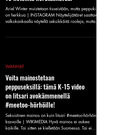
hemaiseva seksipommi – TOP
10 hoteinta herutuskuvaa!
Ariel Winter muistetaan tisseistään, mutta peppukin
on herkkua | INSTAGRAM Näyttelijättäret saattavat
valkokankaalla näytellä seksikkäitä rooleja, mutta
oikeassa elämässä ollaan sitten niin vaniljaa että. Ja
varsinkaan somessa ei olla seksikkäitä. On kuitenkin
muutama poikkeus. Ariel Winter on seksikäs
poikkeus niin vanilljaisten näyttelijättärien joukkoon.
Tämä brunetti on somessa niin seksikäs, että hän
menisi ihan somekaunottaresta.
WANHAT
Voita mainostetaan
peppuseksillä: tämä K-15 video
on litsari avokämmenellä
#meetoo-hörhöille!
Seksistinen mainos on kuin litsari #meetoo-hörhön