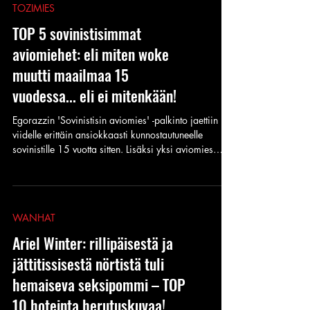
TOZIMIES
TOP 5 sovinistisimmat
aviomiehet: eli miten woke
muutti maailmaa 15
vuodessa... eli ei mitenkään!
Egorazzin 'Sovinistisin aviomies' -palkinto jaettiin
viidelle erittäin ansiokkaasti kunnostautuneelle
sovinistille 15 vuotta sitten. Lisäksi yksi aviomies
palkittiin kunniamaininalla.
WANHAT
Ariel Winter: rillipäisestä ja
jättitissisestä nörtistä tuli