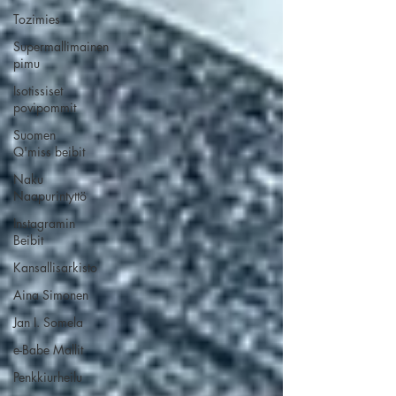
Tozimies
Supermallimainen
pimu
Isotissiset
povipommit
Suomen
Q'miss beibit
Naku
Naapurintyttö
Instagramin
Beibit
Kansallisarkisto
Aina Simonen
Jan I. Somela
e-Babe Mallit
Penkkiurheilu