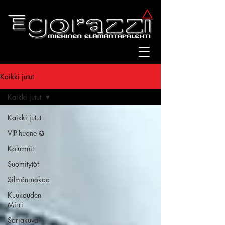
Kaikki jutut
Kaikki jutut
Kaikki jutut
VIP-huone ✪
Kolumnit
Suomitytöt
Silmänruokaa
Kuukauden
Mirri
Sarjakuva