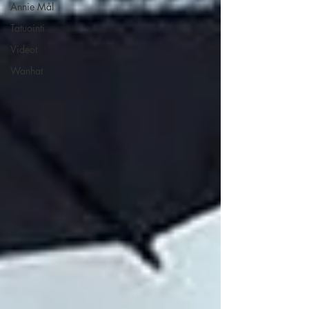
Annie Mål
Tatuointi
Videot
Wanhat