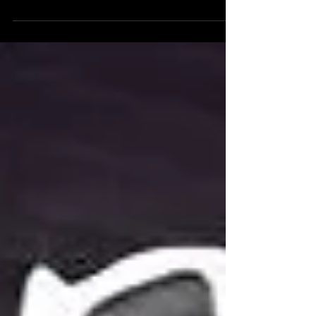
kasvoille | WIKIMEDIA Hyvä mainos ei aukea
kaikille. Tai sitten se kielletään Suomessa. Tai ei
ainakaan aukea kertakatsomalla. Tai jos siinä
puhutaan portugalia. Tämä mainos on kuin litsari
#meetoo-hörhön naamaan. Tomi Metsäketo ei tehnyt
mitään rikollista. Aku Louhimies ei tehnyt mitään
rikollista.