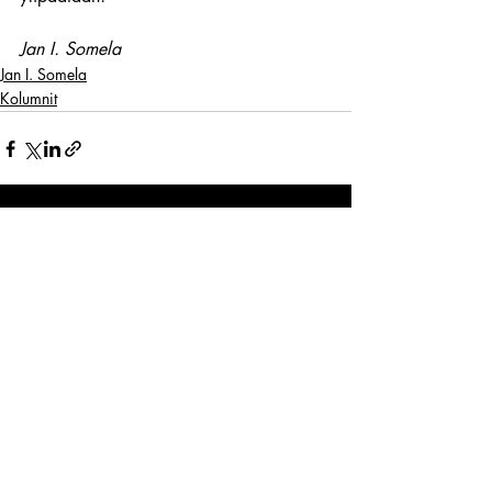
Jan I. Somela
Jan I. Somela
Kolumnit
Viimeisimmät päivitykset
Katso kaikki