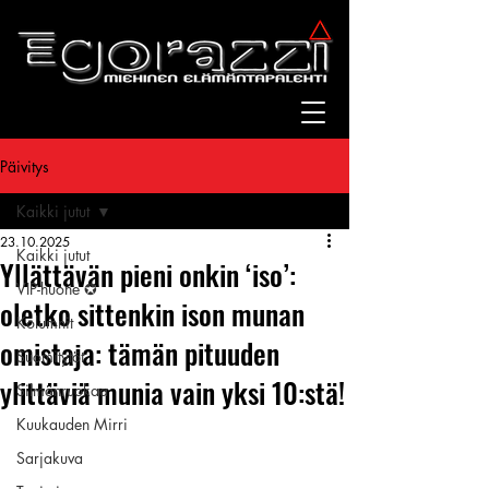
Päivitys
Kaikki jutut
23.10.2025
Kaikki jutut
Yllättävän pieni onkin ‘iso’:
VIP-huone ✪
oletko sittenkin ison munan
Kolumnit
omistaja: tämän pituuden
Suomitytöt
ylittäviä munia vain yksi 10:stä!
Silmänruokaa
Kuukauden Mirri
Sarjakuva