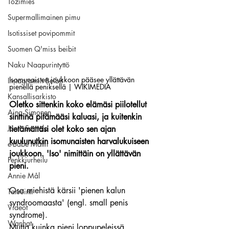
Tozimies
Supermallimainen pimu
Isotissiset povipommit
Suomen Q'miss beibit
Naku Naapurintyttö
Isomunaisten joukkoon pääsee yllättävän 
Instagramin Beibit
pienellä peniksellä | WIKIMEDIA
Kansallisarkisto
Oletko sittenkin koko elämäsi piilotellut 
Aina Simonen
sinttinä pitämääsi kaluasi, ja kuitenkin 
Jan I. Somela
tietämättäsi olet koko sen ajan 
kuulunutkin isomunaisten harvalukuiseen 
e-Babe Mallit
joukkoon. 'Iso' nimittäin on yllättävän 
Penkkiurheilu
pieni.
Annie Mål
Osa miehistä kärsii 'pienen kalun 
Tatuointi
syndroomaasta' (engl. small penis 
Videot
syndrome).
Wanhat
Mutta kuinka pieni loppupeleissä 