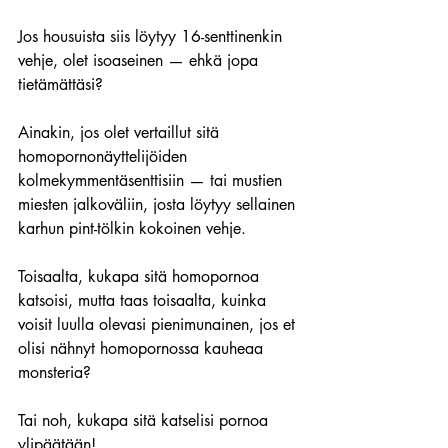
Jos housuista siis löytyy 16-senttinenkin 
vehje, olet isoaseinen — ehkä jopa 
tietämättäsi?
Ainakin, jos olet vertaillut sitä 
homopornonäyttelijöiden 
kolmekymmentäsenttisiin — tai mustien 
miesten jalkoväliin, josta löytyy sellainen 
karhun pint-tölkin kokoinen vehje.
Toisaalta, kukapa sitä homopornoa 
katsoisi, mutta taas toisaalta, kuinka 
voisit luulla olevasi pienimunainen, jos et 
olisi nähnyt homopornossa kauheaa 
monsteria?
Tai noh, kukapa sitä katselisi pornoa 
ylipäätään!