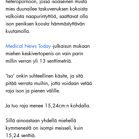
heteropornoon, jossa isoaseinen musta 
mies duunailee taskuvenuksen kokoista 
valkoista naapurintyttöä, saattavat olla 
ison peniksen koosta hämmästyttävän 
kuutamolla.
Medical News Today
 -julkaisun mukaan 
miehen keskivertopenis on vain parin 
millin verran yli 13 senttimetriä.
'Iso' onkin suhteellinen käsite, ja sitä 
pitää verrata muihin, jotta voidaan vetää 
raja ison ja pienen välille.
Ja tuo raja menee 15,24cm:n kohdalla.
Sillä ainoastaan yhdellä miehellä 
kymmenestä on isompi meisseli, kuin 
15,24 senttiä.