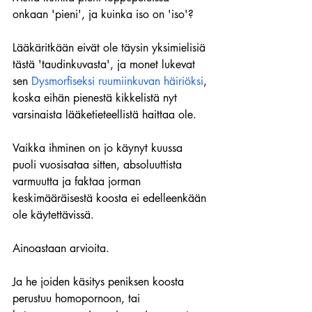
onkaan 'pieni', ja kuinka iso on 'iso'?
Lääkäritkään eivät ole täysin yksimielisiä 
tästä 'taudinkuvasta', ja monet lukevat 
sen 
Dysmorfiseksi ruumiinkuvan häiriöksi
, 
koska eihän pienestä kikkelistä nyt 
varsinaista lääketieteellistä haittaa ole.
Vaikka ihminen on jo käynyt kuussa 
puoli vuosisataa sitten, absoluuttista 
varmuutta ja faktaa jorman 
keskimääräisestä koosta ei edelleenkään 
ole käytettävissä.
Ainoastaan arvioita.
Ja he joiden käsitys peniksen koosta 
perustuu homopornoon, tai 