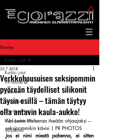
Päivitys
Kaikki jutut
25.7.2018
Kaikki jutut
Verkkohousuisen seksipommin
VIP-huone ✪
pyöreän täydelliset silikonit
Kolumnit
täysin esillä – tämän täytyy
Suomitytöt
olla antavin kaula-aukko!
Silmänruokaa
Kuukauden Mirri
Abi Lewis tituleeraa itseään ohjaajaksi – 
seksipommikin kävisi | PR PHOTOS
Sarjakuva
Jos ei nimi miestä pahenna, ei sitten 