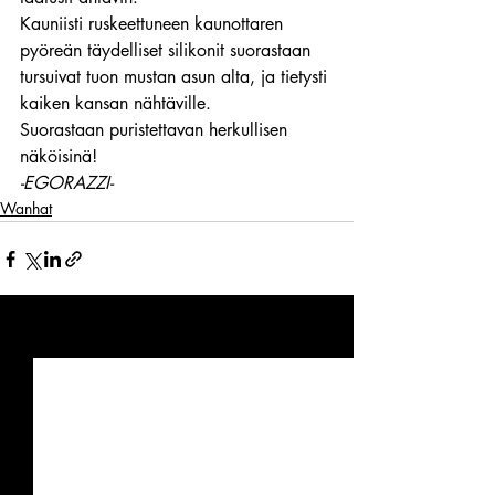
Kauniisti ruskeettuneen kaunottaren 
pyöreän täydelliset silikonit suorastaan 
tursuivat tuon mustan asun alta, ja tietysti 
kaiken kansan nähtäville.
Suorastaan puristettavan herkullisen 
näköisinä!
-EGORAZZI-
Wanhat
Viimeisimmät päivitykset
Katso kaikki