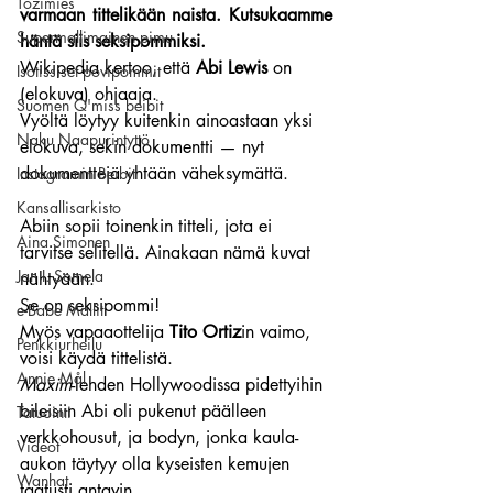
Tozimies
varmaan tittelikään naista. Kutsukaamme 
Supermallimainen pimu
häntä siis seksipommiksi.
Wikipedia kertoo, että 
Abi Lewis
 on 
Isotissiset povipommit
(elokuva) ohjaaja.
Suomen Q'miss beibit
Vyöltä löytyy kuitenkin ainoastaan yksi 
Naku Naapurintyttö
elokuva, sekin dokumentti — nyt 
dokumenttejä yhtään väheksymättä.
Instagramin Beibit
Kansallisarkisto
Abiin sopii toinenkin titteli, jota ei 
Aina Simonen
tarvitse selitellä. Ainakaan nämä kuvat 
Jan I. Somela
nähtyään.
Se on seksipommi!
e-Babe Mallit
Myös vapaaottelija 
Tito Ortiz
in vaimo, 
Penkkiurheilu
voisi käydä tittelistä.
Annie Mål
Maxim
-lehden Hollywoodissa pidettyihin 
bileisiin Abi oli pukenut päälleen 
Tatuointi
verkkohousut, ja bodyn, jonka kaula-
Videot
aukon täytyy olla kyseisten kemujen 
Wanhat
taatusti antavin.