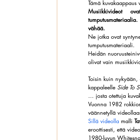
Tämä kuvakaappaus vo
Musiikkivideot o
Wanhat
tumputusmateriaalia. 
vähää.
Ne jotka ovat syntyne
tumputusmateriaali.
Heidän nuoruusteinivu
olivat vain musiikkivi
Toisin kuin nykyään,
kappaleelle 
Side To S
… josta otettuja kuva
Vuonna 1982 rokkiork
väännetyllä videollaa
Sillä videolla
 malli 
Ta
eroottisesti, että vid
1980-luvun Whitesnak