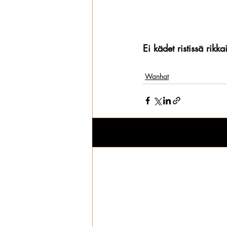
Ei kädet ristissä rikkai
Wanhat
Viimeisimmät päivitykset