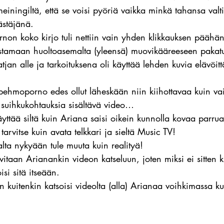
meiningiltä, että se voisi pyöriä vaikka minkä tahansa valt
ästäjänä.
on koko kirjo tuli nettiin vain yhden klikkauksen päähän,
stamaan huoltoasemalta (yleensä) muovikääreeseen pakat
 patjan alle ja tarkoituksena oli käyttää lehden kuvia elävö
pehmoporno edes ollut läheskään niin kiihottavaa kuin va
 suihkukohtauksia sisältävä video…
äyttää siltä kuin Ariana saisi oikein kunnolla kovaa parrua
arvitse kuin avata telkkari ja sieltä Music TV!
lta nykyään tule muuta kuin realityä!
vitaan Arianankin videon katseluun, joten miksi ei sitten kl
si sitä itseään.
ran kuitenkin katsoisi videolta (alla) Arianaa voihkimassa 