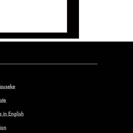
i parhaat tissit & peput
na… samaan pakettiin –
ultimaattinen kokoelma saa
aan, että odottajalle ne
asin ylikierroksille!
set minuutit vasta
evatkin kaikista hitaimmin.
tka juhlivat, vaikka
lauseke
kymmenen vaihtumista,
vät mistä puhutaan. Tinat
ste
si heittää kiehumaan ja
 in English
ion