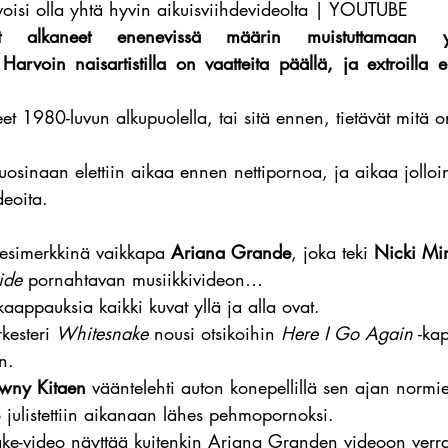
isi olla yhtä hyvin aikuisviihdevideolta | YOUTUBE
vat alkaneet enenevissä määrin muistuttamaan
Harvoin naisartistilla on vaatteita päällä, ja extroilla ei
et 1980-luvun alkupuolella, tai sitä ennen, tietävät mitä o
osinaan elettiin aikaa ennen nettipornoa, ja aikaa jolloin
deoita.
 esimerkkinä vaikkapa 
Ariana Grande
, joka teki 
Nicki Mi
ide
 pornahtavan musiikkivideon…
kaappauksia kaikki kuvat yllä ja alla ovat.
esteri 
Whitesnake
 nousi otsikoihin 
Here I Go Again
 -ka
n.
wny Kitaen
 vääntelehti auton konepellillä sen ajan norm
eo julistettiin aikanaan lähes pehmopornoksi.
e-video näyttää kuitenkin Ariana Granden videoon verra