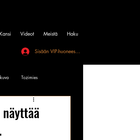
Kansi
Videot
Meistä
Haku
Sisään VIP-huoneeseen
akuva
Tozimies
Instagramin Beibit
 näyttää
…
l
Tatuointi
Videot