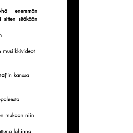
 yhä enemmän 
 sitten sitäkään 
n 
 musiikkivideot 
naj
'in kanssa 
ppaleesta 
ien mukaan niin 
ttuna lähinnä 