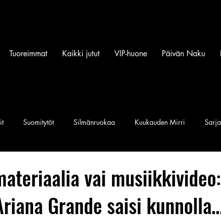
Tuoreimmat
Kaikki jutut
VIP-huone
Päivän Naku
it
Suomitytöt
Silmänruokaa
Kuukauden Mirri
Sarj
iset povipommit
Suomen Q'miss beibit
Naku Naapurintyttö
teriaalia vai musiikkivideo:
Ariana Grande saisi kunnolla
Jan I. Somela
e-Babe Mallit
Penkkiurheilu
Annie Må