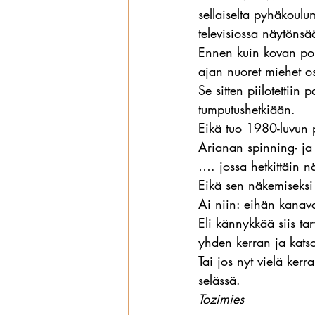
sellaiselta pyhäkoulu
televisiossa näytönsä
Ennen kuin kovan porn
ajan nuoret miehet o
Se sitten piilotettiin
tumputushetkiään.
Eikä tuo 1980-luvun 
Arianan spinning- ja
…. jossa hetkittäin n
Eikä sen näkemiseksi t
Ai niin: eihän kanava
Eli kännykkää siis tar
yhden kerran ja katsoi
Tai jos nyt vielä ker
selässä.
Tozimies