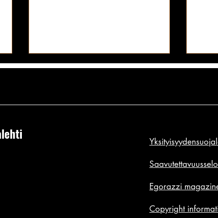
Blondin Playboy-povipommin
Kaikk
tissivilautus saattoi olla koko
pantu
vuoden 2019 antavin kaula-aukko:
tämä 
Andrea Kuoni ei nimenä sano
Sanot
silikonit esillä!
tiimal
mitään, mutta tissit puhuu
viimei
puolestaan | PR PHOTOS
matel
lehti
Tarvitaan todella pyöreät
Ne jo
Yksityisyydensuoja
kumimaiset silikonitissit, jotta voisi
vuosi
edes yrittää saada nimiinsä vuoden
tietä
Saavutettavuusselo
tissivilautusta. Eikä
pitäi
Egorazzi magazine
Copyright informat