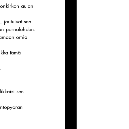
ionkirkon aulan 
 joutuivat sen 
un pornolehden.
ittämään omia 
ikka tämä 
.
ikkaisi sen 
kuntopyörän 