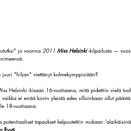
tututksi" jo vuonna 
2011 
Miss Helsinki
 -kilpailusta — vuo
n nimeensä.
 juuri "hiljan" viettänyt kolmekymppisiään?
 Miss Helsinki -kisaan 16-vuotiaana, mitä pidettiin vielä tu
na, vaikka ei enää kovin yleistä edes silloinkaan ollut päästä
lle 18-vuotiaana. 
 potentiaaliset tapaukset kelpuutettiin mukaan 'alaikäisinä
a Ryyti
.