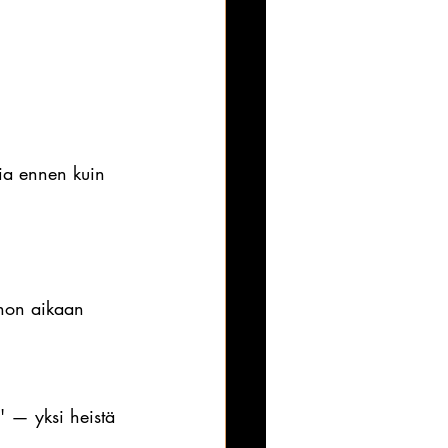
sia ennen kuin 
ohon aikaan 
 
' — yksi heistä 