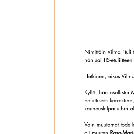
Nimittäin Vilma "tuli 
hän sai TIS-etuliittee
Hetkinen, eikös Vilma
Kyllä, hän osallistui
poliittisesti korrekti
kauneuskilpailuihin a
Vain muutamat todella
oli muuten 
Rosa-Mari