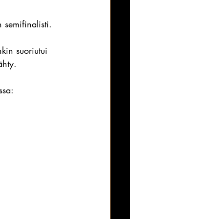
n semifinalisti.
kin suoriutui 
ähty.
ssa: