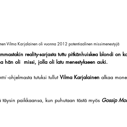
en Vilma Karjalainen oli vuonna 2012 potentiaalinen missimenestyjä
mmastakin reality-sarjasta tuttu pitkänhuiskea blondi on
a hän oli  missi, jolla oli latu menestykseen auki.
omi
 -ohjelmasta tutuksi tullut 
Vilma Karjalainen 
alkaa mone
ä täysin paikkaansa, kun puhutaan tästä myös 
Gossip Mo