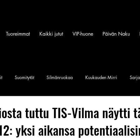
Tuoreimmat
Kaikki jutut
VIP-huone
Päivän Naku
it
Suomitytöt
Silmänruokaa
Kuukauden Mirri
Sarj
iset povipommit
Suomen Q'miss beibit
Naku Naapurintyttö
iosta tuttu TIS-Vilma näytti t
2: yksi aikansa potentiaalis
Jan I. Somela
e-Babe Mallit
Penkkiurheilu
Annie Må