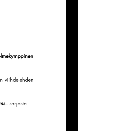
 kolmekymppinen 
n viihdelehden 
ms
– sarjasta 