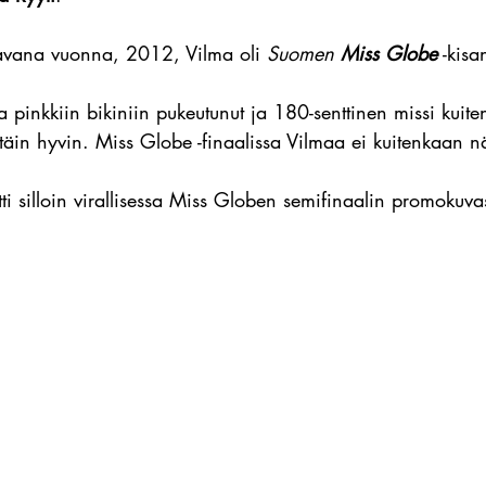
avana vuonna, 2012, Vilma oli 
Suomen 
Miss Globe
 -kisa
a pinkkiin bikiniin pukeutunut ja 180-senttinen missi kuiten
ittäin hyvin. Miss Globe -finaalissa Vilmaa ei kuitenkaan n
ytti silloin virallisessa Miss Globen semifinaalin promokuva