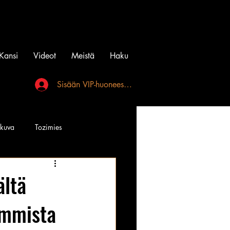
Kansi
Videot
Meistä
Haku
Sisään VIP-huoneeseen
akuva
Tozimies
Instagramin Beibit
ältä
immista
l
Tatuointi
Videot