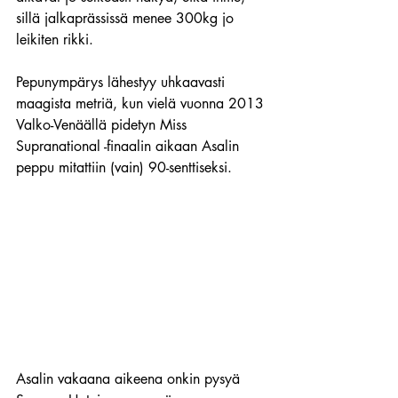
sillä jalkaprässissä menee 300kg jo 
leikiten rikki.
Pepunympärys lähestyy uhkaavasti 
maagista metriä, kun vielä vuonna 2013 
Valko-Venäällä pidetyn Miss 
Supranational -finaalin aikaan Asalin 
peppu mitattiin (vain) 90-senttiseksi.
Asalin vakaana aikeena onkin pysyä 