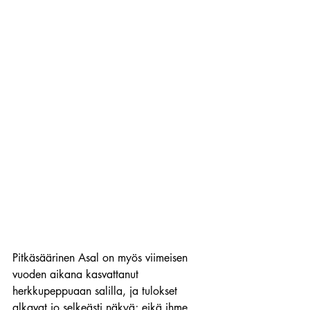
Pitkäsäärinen Asal on myös viimeisen 
vuoden aikana kasvattanut 
herkkupeppuaan salilla, ja tulokset 
alkavat jo selkeästi näkyä; eikä ihme, 