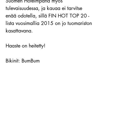
Suomen Hoteimpana myös 
tulevaisuudessa, ja kauaa ei tarvitse 
enää odotella, sillä FIN HOT TOP 20 -
lista vuosimallia 2015 on jo tuomariston 
kasattavana.
Haaste on heitetty!
Bikinit: BumBum
-EGORAZZI & ROCKYJAY-
#asal_bargh
Suomitytöt
Silmänruokaa
Viimeisimmät päivitykset
Katso kaikki