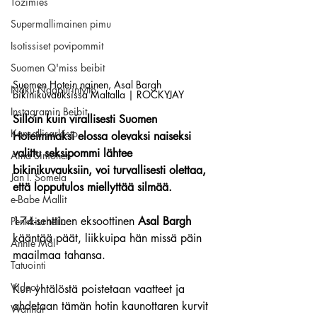
Tozimies
Supermallimainen pimu
Isotissiset povipommit
Suomen Q'miss beibit
Suomen Hotein nainen, Asal Bargh 
Naku Naapurintyttö
bikinikuvauksissa Maltalla | ROCKYJAY
Instagramin Beibit
Silloin kuin virallisesti Suomen 
Kansallisarkisto
Hoteimmaksi elossa olevaksi naiseksi 
valittu seksipommi lähtee 
Aina Simonen
bikinikuvauksiin, voi turvallisesti olettaa, 
Jan I. Somela
että lopputulos miellyttää silmää.
e-Babe Mallit
174-senttinen eksoottinen 
Asal Bargh
Penkkiurheilu
kääntää päät, liikkuipa hän missä päin 
Annie Mål
maailmaa tahansa.
Tatuointi
Videot
Kun yhtälöstä poistetaan vaatteet ja 
ahdetaan tämän hotin kaunottaren kurvit 
Wanhat