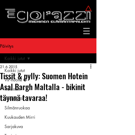
Päivitys
Kaikki jutut
21.6.2015
Kaikki jutut
Tissit & pylly: Suomen Hotein
VIP-huone ✪
Asal Bargh Maltalla - bikinit
Kolumnit
täynnä tavaraa!
Suomitytöt
Silmänruokaa
Kuukauden Mirri
Sarjakuva