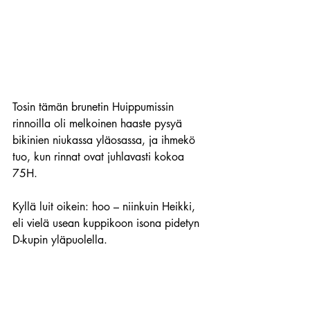
Tosin tämän brunetin Huippumissin 
rinnoilla oli melkoinen haaste pysyä 
bikinien niukassa yläosassa, ja ihmekö 
tuo, kun rinnat ovat juhlavasti kokoa 
75H.
Kyllä luit oikein: hoo – niinkuin Heikki, 
eli vielä usean kuppikoon isona pidetyn 
D-kupin yläpuolella.