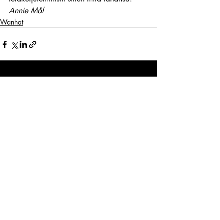
Annie Mål
Wanhat
Viimeisimmät päivitykset
Katso kaikki