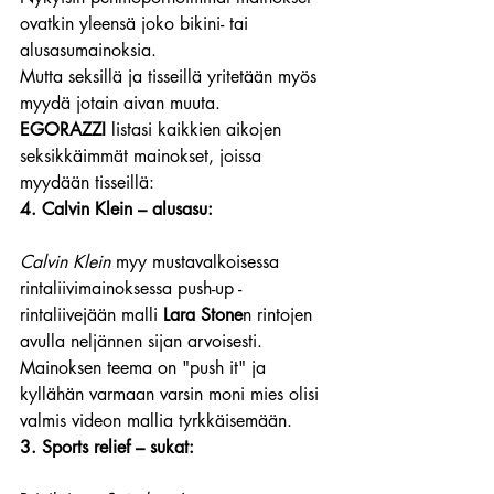
ovatkin yleensä joko bikini- tai 
alusasumainoksia.
Mutta seksillä ja tisseillä yritetään myös 
myydä jotain aivan muuta.
EGORAZZI
 listasi kaikkien aikojen 
seksikkäimmät mainokset, joissa 
myydään tisseillä:
4. Calvin Klein – alusasu:
Calvin Klein
 myy mustavalkoisessa 
rintaliivimainoksessa push-up -
rintaliivejään malli 
Lara Stone
n rintojen 
avulla neljännen sijan arvoisesti.
Mainoksen teema on "push it" ja 
kyllähän varmaan varsin moni mies olisi 
valmis videon mallia tyrkkäisemään.
3. Sports relief – sukat: