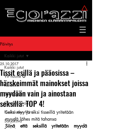
Päivitys
Kaikki jutut
25.10.2017
Kaikki jutut
Tissit esillä ja pääosissa –
VIP-huone ✪
härskeimmät mainokset joissa
Kolumnit
myydään vain ja ainostaan
Suomitytöt
seksillä: TOP 4!
Silmänruokaa
Kuukauden Mirri
Seksi myy ja siksi tisseillä yritetään 
myydä lähes mitä tahansa
Sarjakuva
Siinä että seksillä yritetään myydä 