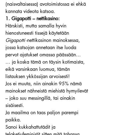
(naisvaltaisessa) avotoimistossa ei ehkä 
kannata videota katsoa.
1. Gigapotti – nettikasino:
Härskisti, mutta samalla hyvin 
hienostuneesti tissejä käytetään 
Gigapotti
 -nettikasinon mainoksessa, 
jossa katsojan annetaan itse luoda 
pervot ajatukset omassa päässään…
… ja koska tämä on täysin kotimaista, 
eikä varsinkaan luomua, tämän 
listauksen ykkössijan arvoisesti!
Jos ei muuta, niin ainakin 95% nämä 
mainokset nähneistä miehistä hymyilevät 
– joko suu messingillä, tai ainakin 
sisäisesti.
Ja maailma on taas paljon parempi 
paikka.
Sanoi kukkahattutädit ja 
telaketjufeministit sitten mitä tahansa.