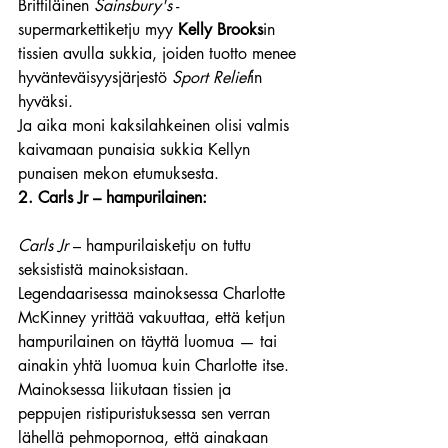
Brittiläinen 
Sainsbury's
 -
supermarkettiketju myy 
Kelly Brooks
in 
tissien avulla sukkia, joiden tuotto menee 
hyvänteväisyysjärjestö 
Sport Relief
in 
hyväksi.
Ja aika moni kaksilahkeinen olisi valmis 
kaivamaan punaisia sukkia Kellyn 
punaisen mekon etumuksesta.
2. Carls Jr – hampurilainen:
Carls Jr 
– hampurilaisketju on tuttu 
seksististä mainoksistaan. 
Legendaarisessa mainoksessa Charlotte 
McKinney yrittää vakuuttaa, että ketjun 
hampurilainen on täyttä luomua — tai 
ainakin yhtä luomua kuin Charlotte itse.
Mainoksessa liikutaan tissien ja 
peppujen ristipuristuksessa sen verran 
lähellä pehmopornoa, että ainakaan 