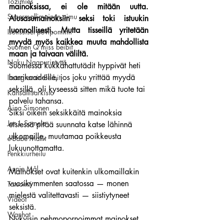
Tozimies
mainoksissa, ei ole mitään uutta. 
Supermallimainen pimu
Alusasumainoksiin seksi toki istuukin 
luonnollisesti. Mutta tisseillä yritetään 
Isotissiset povipommit
myydä myös kaikkea muuta mahdollista 
Suomen Q'miss beibit
maan ja taivaan väliltä.
Naku Naapurintyttö
Suomessa kukkahattutädit hyppivät heti 
barrikaadeille, jos joku yrittää myydä 
Instagramin Beibit
seksillä, oli kyseessä sitten mikä tuote tai 
Kansallisarkisto
palvelu tahansa.
Aina Simonen
Siksi oikein seksikkäitä mainoksia 
Jan I. Somela
etsiessä pitää suunnata katse lähinnä 
ulkomaille, muutamaa poikkeusta 
e-Babe Mallit
lukuunottamatta.
Penkkiurheilu
Annie Mål
Mainokset ovat kuitenkin ulkomaillakin 
vuosikymmenten saatossa — monen 
Tatuointi
mielestä valitettavasti — siistiytyneet 
Videot
seksistä.
Wanhat
Nykyisin pehmopornoimmat mainokset 