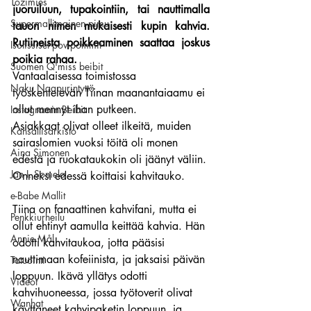
Tozimies
juoruiluun, tupakointiin, tai nauttimalla 
Supermallimainen pimu
tauon nimen mukaisesti kupin kahvia. 
Rutiineista poikkeaminen saattaa joskus 
Isotissiset povipommit
poikia rahaa.
Suomen Q'miss beibit
Vantaalaisessa toimistossa 
Naku Naapurintyttö
työskentelevän Tiinan maanantaiaamu ei 
ollut mennyt ihan putkeen.
Instagramin Beibit
Asiakkaat olivat olleet ilkeitä, muiden 
Kansallisarkisto
sairaslomien vuoksi töitä oli monen 
Aina Simonen
edestä ja ruokataukokin oli jäänyt väliin. 
Jan I. Somela
Onneksi edessä koittaisi kahvitauko.
e-Babe Mallit
Tiina on fanaattinen kahvifani, mutta ei 
Penkkiurheilu
ollut ehtinyt aamulla keittää kahvia. Hän 
Annie Mål
odotti kahvitaukoa, jotta pääsisi 
nauttimaan kofeiinista, ja jaksaisi päivän 
Tatuointi
loppuun. Ikävä yllätys odotti 
Videot
kahvihuoneessa, jossa työtoverit olivat 
Wanhat
käyttäneet kahvipaketin loppuun, ja 