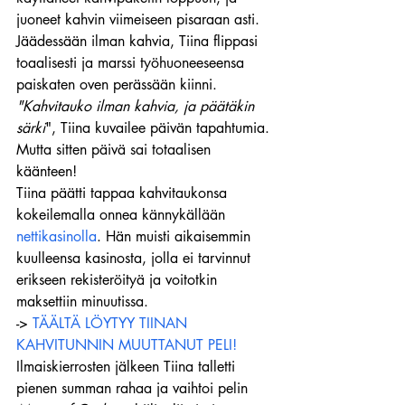
juoneet kahvin viimeiseen pisaraan asti.
Jäädessään ilman kahvia, Tiina flippasi 
toaalisesti ja marssi työhuoneeseensa 
paiskaten oven perässään kiinni.
"Kahvitauko ilman kahvia, ja päätäkin 
särki
", Tiina kuvailee päivän tapahtumia.
Mutta sitten päivä sai totaalisen 
käänteen!
Tiina päätti tappaa kahvitaukonsa 
kokeilemalla onnea kännykällään 
nettikasinolla
. Hän muisti aikaisemmin 
kuulleensa kasinosta, jolla ei tarvinnut 
erikseen rekisteröityä ja voitotkin 
maksettiin minuutissa.
-> 
TÄÄLTÄ LÖYTYY TIINAN 
KAHVITUNNIN MUUTTANUT PELI!
Ilmaiskierrosten jälkeen Tiina talletti 
pienen summan rahaa ja vaihtoi pelin 