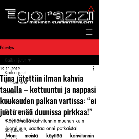
Päivitys
Kaikki jutut
19.11.2019
Kaikki jutut
Tiina jätettiin ilman kahvia
VIP-huone ✪
tauolla – kettuuntui ja nappasi
Kolumnit
kuukauden palkan vartissa: “ei
Suomitytöt
juotu enää duunissa pirkkaa!”
Silmänruokaa
Kuukauden Mirri
Käyttämällä kahvitunnin muuhun kuin 
juoruiluun, saattaa onni potkaista!
Sarjakuva
Moni meistä käyttää kahvitunnin 