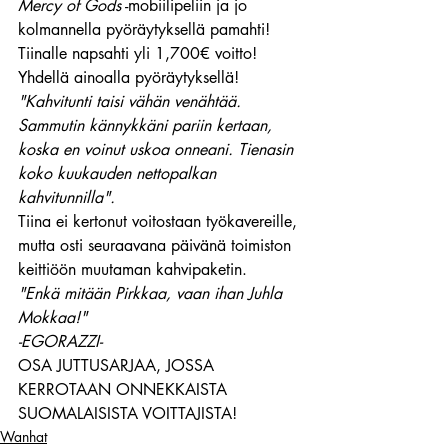
Mercy of Gods
 -mobiilipeliin ja jo 
kolmannella pyöräytyksellä pamahti!
Tiinalle napsahti yli 1,700€ voitto!
Yhdellä ainoalla pyöräytyksellä!
"Kahvitunti taisi vähän venähtää. 
Sammutin kännykkäni pariin kertaan, 
koska en voinut uskoa onneani. Tienasin 
koko kuukauden nettopalkan 
kahvitunnilla".
Tiina ei kertonut voitostaan työkavereille, 
mutta osti seuraavana päivänä toimiston 
keittiöön muutaman kahvipaketin.
"Enkä mitään Pirkkaa, vaan ihan Juhla 
Mokkaa!"
-EGORAZZI- 
OSA JUTTUSARJAA, JOSSA 
KERROTAAN ONNEKKAISTA 
SUOMALAISISTA VOITTAJISTA!
Wanhat