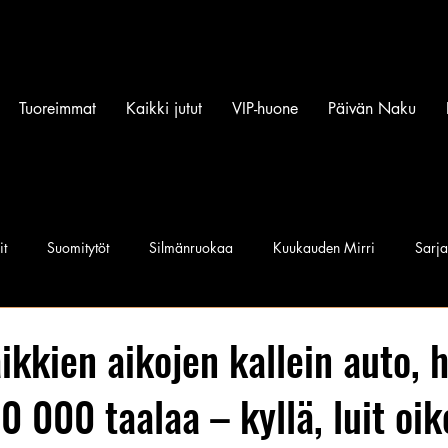
Tuoreimmat
Kaikki jutut
VIP-huone
Päivän Naku
it
Suomitytöt
Silmänruokaa
Kuukauden Mirri
Sarj
iset povipommit
Suomen Q'miss beibit
Naku Naapurintyttö
ikkien aikojen kallein auto, h
0 000 taalaa – kyllä, luit oik
Jan I. Somela
e-Babe Mallit
Penkkiurheilu
Annie Må