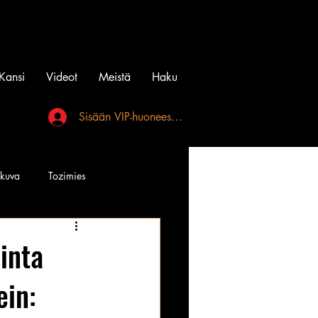
Kansi
Videot
Meistä
Haku
Sisään VIP-huoneeseen
akuva
Tozimies
Instagramin Beibit
inta
ein:
l
Tatuointi
Videot