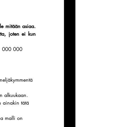
ole mitään asiaa. 
, joten ei kun 
45 000 000 
e neljäkymmentä 
ten alkuukaan.
 ainakin tätä 
a malli on 