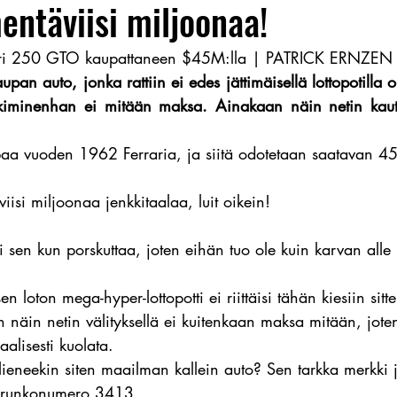
ntäviisi miljoonaa!
ari 250 GTO kaupattaneen $45M:lla | PATRICK ERNZEN
aupan auto, jonka rattiin ei edes jättimäisellä lottopotilla 
kiminenhan ei mitään maksa. Ainakaan näin netin kautta
aa vuoden 1962 Ferraria, ja siitä odotetaan saatavan 
iisi miljoonaa jenkkitaalaa, luit oikein!
si sen kun porskuttaa, joten eihän tuo ole kuin karvan all
en loton mega-hyper-lottopotti ei riittäisi tähän kiesiin sit
näin netin välityksellä ei kuitenkaan maksa mitään, joten
alisesti kuolata.
ieneekin siten maailman kallein auto? Sen tarkka merkki j
a runkonumero 3413.