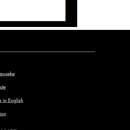
lauseke
huoneiston povipommien
vuosien pontevimmat povet:
ste
e Dee bikinimallina - onko
 in English
yt edes asu? ✪
ion