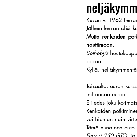
neljäkymme
Wanhat
Kuvan v. 1962 Ferr
Jälleen kerran olisi k
Mutta renkaiden pot
nauttimaan.
Sotheby’s
 huutokaupp
taalaa.
Kyllä, neljäkymmentäv
Toisaalta, euron kurs
miljoonaa euroa.
Eli edes joku kotimais
Renkaiden potkiminen 
voi hieman näin virtua
Tämä punainen auto l
Ferrari 250 GTO
, j