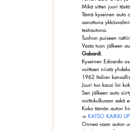
Mikä sitten juuri täs
Tämä kyseinen auto o
sanottuna ykkösvalmis
testiautona.
Tuohon puiseen rattii
Vasta tuon jälkeen au
Gabardi
.
Kyseinen Edoardo osa
voittaen niistä yhdek
1962 Italian kansall
Juuri tuo kausi loi ko
Sen jälkeen auto siirt
voittokulkuaan sekä e
Koko tämän auton hie
-> 
KATSO KAIKKI U
Onnea vaan auton uude