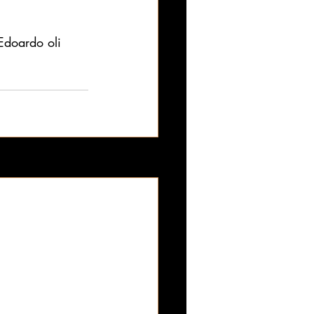
Edoardo oli 
Katso kaikki