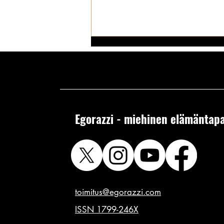
Egorazzi - miehinen elämäntapa
Kerran muinoin Instagramin
isoimmat ja herkullisimmat tissit:
mitä heille nyt kuuluu –
shadowbännättyjen kuvienTOP 10!
toimitus@egorazzi.com
ISSN 1799-246X