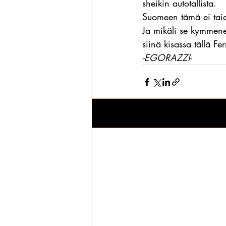
sheikin autotallista.
Suomeen tämä ei taid
Ja mikäli se kymmene
siinä kisassa tällä Fer
-EGORAZZI-
Viimeisimmät päivitykset