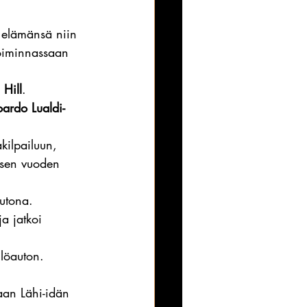
 elämänsä niin 
toiminnassaan 
 Hill
.
ardo Lualdi-
kilpailuun, 
isen vuoden 
autona.
 ja jatkoi 
löauton.
aan Lähi-idän 