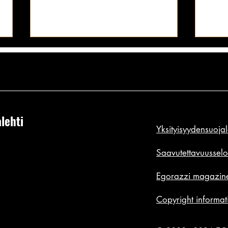
lehti
Yksityisyydensuoja
Elokuun Kuukauden Mirri ei luovu
Katto
topistaan: uppiniskainen ja
männä
Saavutettavuusselo
muotovalio punapää ei aristele
Sophi
Egorazzi magazine
kuitenkaan pikkareiden kanssa!
tuo n
✪
Copyright informat