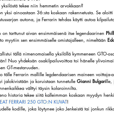
tä yksilöstä tekee niin hemmetin arvokkaan?
n yksi ainoastaan 36:sta koskaan rakennetusta. Se aloitti
tussarjan autona, ja Ferrarin tehdas käytti autoa kilpailu
n on tarttunut aivan ensimmäisenä itse legendaarinen 
Phill
to myytiin sen ensimmäiselle omistajalleen, nimeltään 
Edo
llistui tällä nimenomaisella yksilöllä kymmeneen GTO-osa
sän! Nuo yhdeksän osakilpailuvoittoa toi hänelle ylivoima
isen GT-mestaruuden.
ko tälle Ferrarin mallille legdendaarisen maineen voittaja-
yi jalokivistään ja koruistaan tunnetulle 
Gianni Bulgari
lle,
nnenkaikkea välttyi täysin kolaroinnilta.
no historia tekee siitä kalleimman koskaan myydyn henki
PEAT FERRARI 250 GTO:N KUVAT
!
lle kodille, joka löytynee joko Jenkeistä tai jonkun rikk