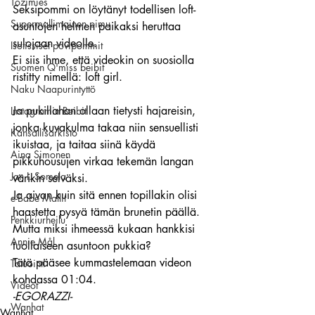
Tozimies
Seksipommi on löytänyt todellisen loft-
Supermallimainen pimu
asuntojen helmen paikaksi heruttaa 
sulojaan videolle.
Isotissiset povipommit
Ei siis ihme, että videokin on suosiolla 
Suomen Q'miss beibit
ristitty nimellä: loft girl.
Naku Naapurintyttö
Ja pukillahan ollaan tietysti hajareisin, 
Instagramin Beibit
jonka kuvakulma takaa niin sensuellisti 
Kansallisarkisto
ikuistaa, ja taitaa siinä käydä 
Aina Simonen
pikkuhousujen virkaa tekemän langan 
Jan I. Somela
värikin selväksi.
Ja aivan kuin sitä ennen topillakin olisi 
e-Babe Mallit
haastetta pysyä tämän brunetin päällä.
Penkkiurheilu
Mutta miksi ihmeessä kukaan hankkisi 
Annie Mål
tuollaiseen asuntoon pukkia?
Tätä pääsee kummastelemaan videon 
Tatuointi
kohdassa 01:04.
Videot
-EGORAZZI-
Wanhat
Wanhat