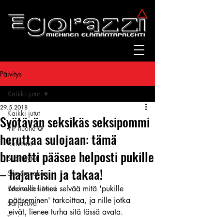
Päivitys
Kaikki jutut
29.5.2018
Kaikki jutut
Syötävän seksikäs seksipommi
VIP-huone ✪
heruttaa sulojaan: tämä
Kolumnit
brunetti pääsee helposti pukille
Suomitytöt
– hajareisin ja takaa!
Silmänruokaa
Kuukauden Mirri
Monelle lienee selvää mitä 'pukille 
pääseminen' tarkoittaa, ja nille jotka 
Sarjakuva
eivät, lienee turha sitä tässä avata.