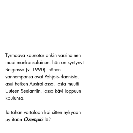
Tyrmäävä kaunotar onkin varsinainen 
maailmankansalainen: hän on syntynyt 
Belgiassa (v. 1990), hänen 
vanhempansa ovat Pohjois-Irlannista, 
asui hetken Australiassa, josta muutti 
Uuteen Seelantiin, jossa kävi loppuun 
koulunsa.
Ja tähän vartaloon kai sitten nykyään 
pyritään 
Ozempic
illä?