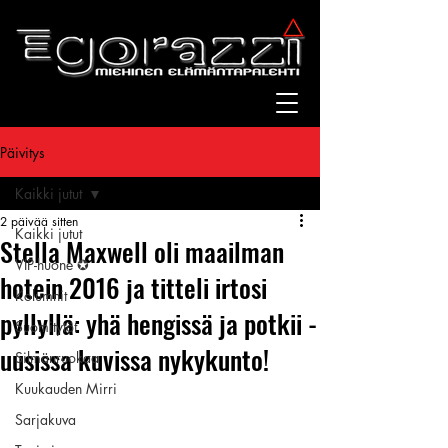
Päivitys
Kaikki jutut
2 päivää sitten
Kaikki jutut
Stella Maxwell oli maailman
VIP-huone ✪
hotein 2016 ja titteli irtosi
Kolumnit
pyllyllä: yhä hengissä ja potkii -
Suomitytöt
uusissa kuvissa nykykunto!
Silmänruokaa
Kuukauden Mirri
Sarjakuva