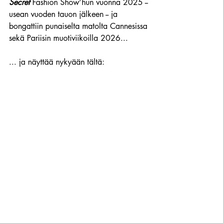
Secret
 Fashion Show’hun vuonna 2025 -- 
usean vuoden tauon jälkeen -- ja 
bongattiin punaiselta matolta Cannesissa 
sekä Pariisin muotiviikoilla 2026...
... ja näyttää nykyään tältä: