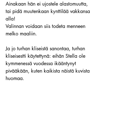
Ainakaan hän ei ujostele alastomuutta, 
tai pidä muutenkaan kynttilää vakkansa 
alla!
Valinnan voidaan siis todeta menneen 
melko maaliin.
Ja jo turhan kliseistä sanontaa, turhan 
kliseisestti käytettynä: eihän Stella ole 
kymmenessä vuodessa ikääntynyt 
pivääkään, kuten kaikista näistä kuvista 
huomaa.