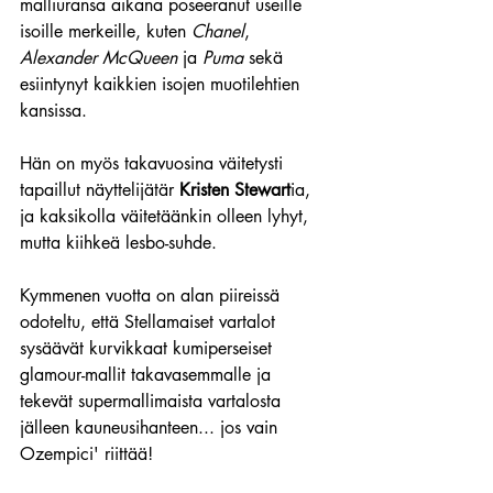
malliuransa aikana poseeranut useille 
isoille merkeille, kuten 
Chanel
, 
Alexander McQueen
 ja 
Puma
 sekä 
esiintynyt kaikkien isojen muotilehtien 
kansissa.
Hän on myös takavuosina väitetysti 
tapaillut näyttelijätär 
Kristen Stewart
ia, 
ja kaksikolla väitetäänkin olleen lyhyt, 
mutta kiihkeä lesbo-suhde.
Kymmenen vuotta on alan piireissä 
odoteltu, että Stellamaiset vartalot  
sysäävät kurvikkaat kumiperseiset 
glamour-mallit takavasemmalle ja 
tekevät supermallimaista vartalosta 
jälleen kauneusihanteen... jos vain 
Ozempici' riittää!