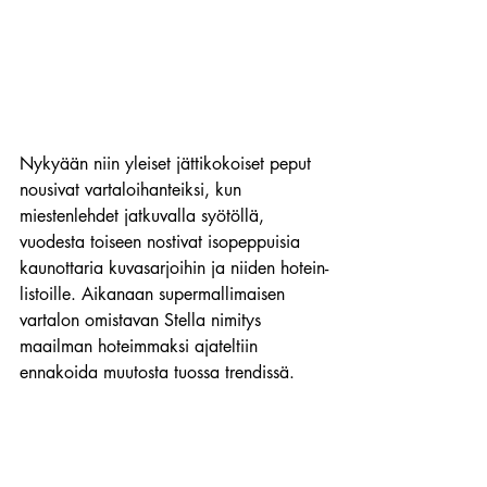
Nykyään niin yleiset jättikokoiset peput 
nousivat vartaloihanteiksi, kun 
miestenlehdet jatkuvalla syötöllä, 
vuodesta toiseen nostivat isopeppuisia 
kaunottaria kuvasarjoihin ja niiden hotein-
listoille. Aikanaan supermallimaisen 
vartalon omistavan Stella nimitys 
maailman hoteimmaksi ajateltiin 
ennakoida muutosta tuossa trendissä.