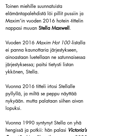
Toinen miehille suunnatuista 
elämäntapalehdistä löi pillit pussiin ja 
Maxim'in vuoden 2016 hotein -tittelin 
nappasi muuan 
Stella Maxwell
.
Vuoden 2016 
Maxim Hot 100
 -listalla 
ei panna kaunottaria järjestykseen, 
ainoastaan luetellaan ne satunnaisessa 
järjestyksessa; paitsi tietysti listan 
ykkönen, Stella.
Vuonna 2016 titteli irtosi Stellalle 
pyllyllä, ja miltä se peppu näyttää 
nykyään. mutta palataan siihen aivan 
lopuksi. 
Vuonna 1990 syntynyt Stella on yhä 
hengissä ja potkii: hän 
palasi 
Victoria’s 